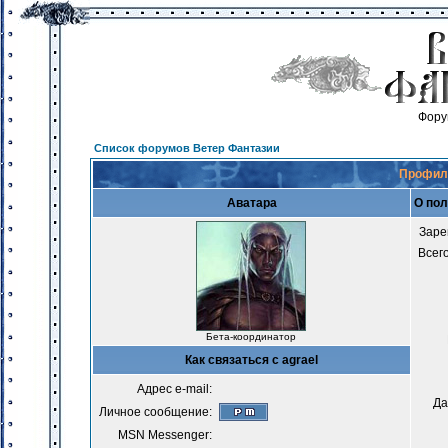
Фору
Список форумов Ветер Фантазии
Профиль
Аватара
О пол
Заре
Всег
Бета-координатор
Как связаться с agrael
Адрес e-mail:
Да
Личное сообщение:
MSN Messenger: