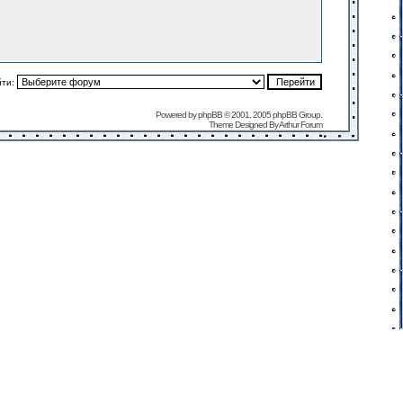
йти:
Powered by
phpBB
© 2001, 2005 phpBB Group.
Theme Designed By
Arthur Forum