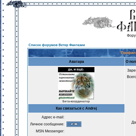
Фору
Список форумов Ветер Фантазии
Профиль
Аватара
О пол
Заре
Всег
Бета-координатор
Как связаться с Andrej
Адрес e-mail:
Да
Личное сообщение:
MSN Messenger: