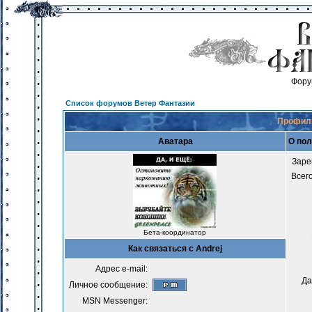
Фору
Список форумов Ветер Фантазии
Профиль
Аватара
О пол
Заре
Всег
Бета-координатор
Как связаться с Andrej
Адрес e-mail:
Да
Личное сообщение:
MSN Messenger: