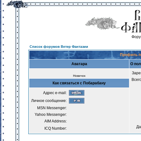
Фору
Список форумов Ветер Фантазии
Профиль п
Аватара
О по
Заре
Новичок
Всег
Как связаться с Побарабану
Адрес e-mail:
Личное сообщение:
MSN Messenger:
Yahoo Messenger:
AIM Address:
Да
ICQ Number: