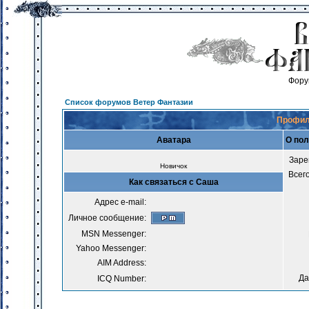
Фору
Список форумов Ветер Фантазии
Профил
Аватара
О по
Заре
Новичок
Всег
Как связаться с Саша
Адрес e-mail:
Личное сообщение:
MSN Messenger:
Yahoo Messenger:
AIM Address:
Да
ICQ Number: