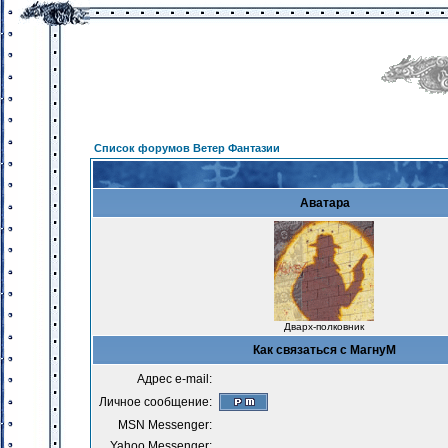
Список форумов Ветер Фантазии
Аватара
Дварх-полковник
Как связаться с МагнуМ
Адрес e-mail:
Личное сообщение:
MSN Messenger:
Yahoo Messenger: