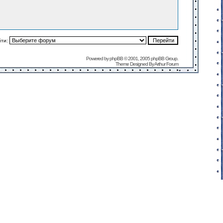
йти:
Powered by
phpBB
© 2001, 2005 phpBB Group.
Theme Designed By
Arthur Forum