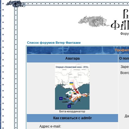
Фору
Список форумов Ветер Фантазии
Профиль
Аватара
О пол
Заре
Всег
Бета-координатор
Да
Как связаться с adm0r
Адрес e-mail: