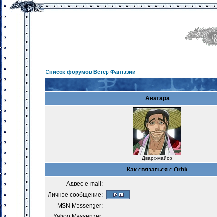
Список форумов Ветер Фантазии
Аватара
Дварх-майор
Как связаться с Orbb
Адрес e-mail:
Личное сообщение:
MSN Messenger:
Yahoo Messenger: