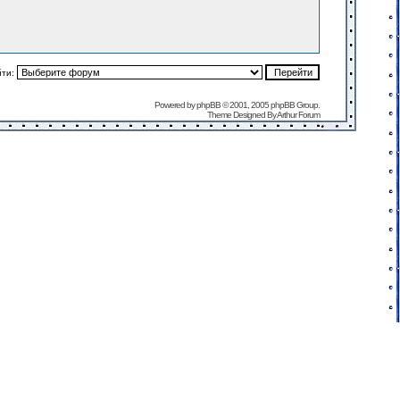
йти:
Powered by
phpBB
© 2001, 2005 phpBB Group.
Theme Designed By
Arthur Forum