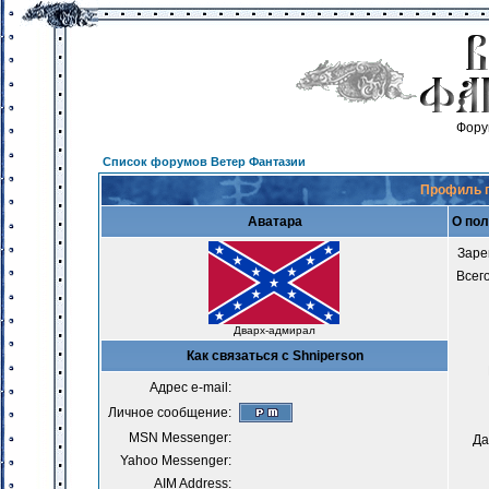
Фору
Список форумов Ветер Фантазии
Профиль п
Аватара
О пол
Заре
Всег
Дварх-адмирал
Как связаться с Shniperson
Адрес e-mail:
Личное сообщение:
MSN Messenger:
Да
Yahoo Messenger:
AIM Address: