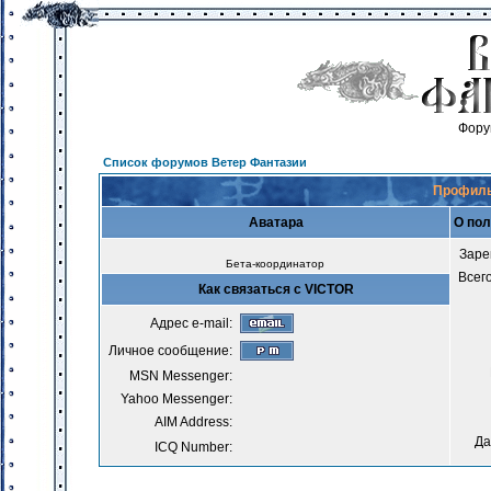
Фору
Список форумов Ветер Фантазии
Профиль
Аватара
О по
Заре
Бета-координатор
Всег
Как связаться с VICTOR
Адрес e-mail:
Личное сообщение:
MSN Messenger:
Yahoo Messenger:
AIM Address:
Да
ICQ Number: