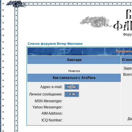
Фору
Список форумов Ветер Фантазии
Профиль
Аватара
О пол
Заре
Новичок
Всег
Как связаться с ArsPara
Адрес e-mail:
Личное сообщение:
MSN Messenger:
Yahoo Messenger:
AIM Address:
Да
ICQ Number: