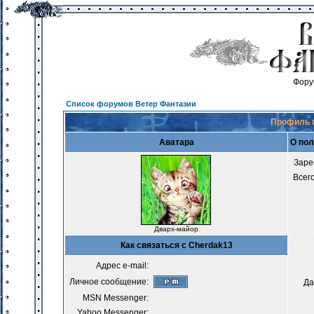
Фору
Список форумов Ветер Фантазии
Профиль 
Аватара
О пол
Заре
Всег
Дварх-майор
Как связаться с Cherdak13
Адрес e-mail:
Личное сообщение:
Да
MSN Messenger:
Yahoo Messenger: