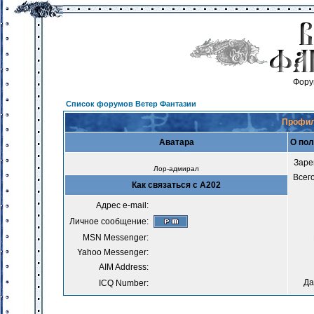
Фору
Список форумов Ветер Фантазии
Профил
Аватара
О пол
Заре
Лор-адмирал
Всег
Как связаться с А202
Адрес e-mail:
Личное сообщение:
MSN Messenger:
Yahoo Messenger:
AIM Address:
Да
ICQ Number: