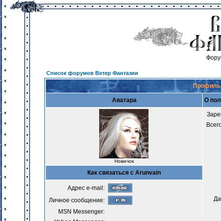
Фору
Список форумов Ветер Фантазии
Профиль 
Аватара
О пол
Заре
Всег
Новичок
Как связаться с Arunvain
Адрес e-mail:
Да
Личное сообщение:
MSN Messenger: