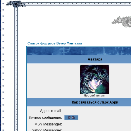
Список форумов Ветер Фантазии
Аватара
Лор-лейтенант
Как связаться с Ларк Аэри
Адрес e-mail:
Личное сообщение:
MSN Messenger:
Yahoo Messenger: