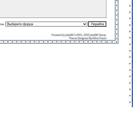
йти:
Powered by
phpBB
© 2001, 2005 phpBB Group.
Theme Designed By
Arthur Forum