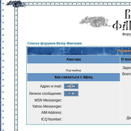
Фору
Список форумов Ветер Фантазии
Профил
Аватара
О по
Заре
Лор-майор
Всег
Как связаться с йфяц
Адрес e-mail:
Личное сообщение:
MSN Messenger:
Yahoo Messenger:
AIM Address:
Да
ICQ Number: