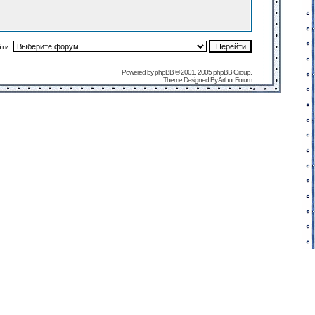
йти:
Powered by
phpBB
© 2001, 2005 phpBB Group.
Theme Designed By
Arthur Forum