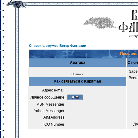
Фору
Список форумов Ветер Фантазии
Профиль 
Аватара
О пол
Заре
Новичок
Всег
Как связаться с Kupitman
Адрес e-mail:
Личное сообщение:
MSN Messenger:
Yahoo Messenger:
AIM Address:
Да
ICQ Number: