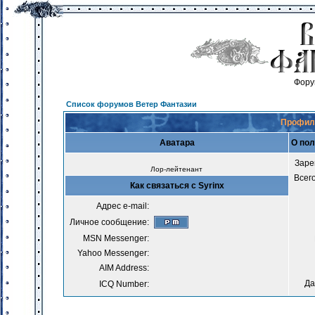
Фору
Список форумов Ветер Фантазии
Профиль
Аватара
О пол
Заре
Лор-лейтенант
Всег
Как связаться с Syrinx
Адрес e-mail:
Личное сообщение:
MSN Messenger:
Yahoo Messenger:
AIM Address:
Да
ICQ Number: