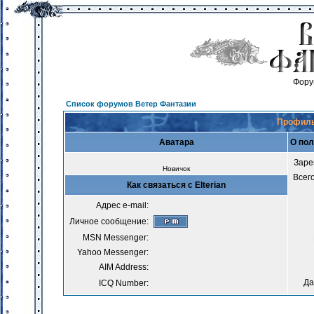
Фору
Список форумов Ветер Фантазии
Профиль 
Аватара
О пол
Заре
Новичок
Всег
Как связаться с Elterian
Адрес e-mail:
Личное сообщение:
MSN Messenger:
Yahoo Messenger:
AIM Address:
Да
ICQ Number: