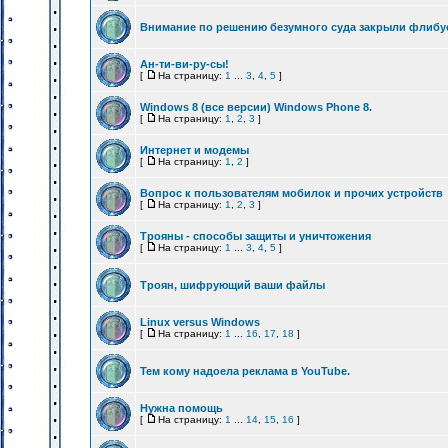
Внимание по решению безумного суда закрыли флибу
Ан-ти-ви-ру-сы!
[
На страницу:
1
...
3
,
4
,
5
]
Windows 8 (все версии) Windows Phone 8.
[
На страницу:
1
,
2
,
3
]
Интернет и модемы
[
На страницу:
1
,
2
]
Вопрос к пользователям мобилок и прочих устройств
[
На страницу:
1
,
2
,
3
]
Трояны - способы защиты и уничтожения
[
На страницу:
1
...
3
,
4
,
5
]
Троян, шифрующий ваши файлы
Linux versus Windows
[
На страницу:
1
...
16
,
17
,
18
]
Тем кому надоела реклама в YouTube.
Нужна помощь
[
На страницу:
1
...
14
,
15
,
16
]