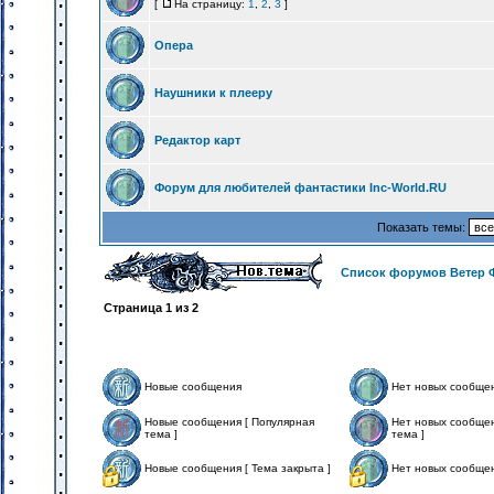
[
На страницу:
1
,
2
,
3
]
Опера
Наушники к плееру
Редактор карт
Форум для любителей фантастики Inc-World.RU
Показать темы:
Список форумов Ветер 
Страница
1
из
2
Новые сообщения
Нет новых сообще
Новые сообщения [ Популярная
Нет новых сообщен
тема ]
тема ]
Новые сообщения [ Тема закрыта ]
Нет новых сообщен