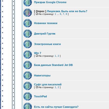
Призрак Google Chrome
[ Опрос ]
Лицензия. Быть или не быть?
[
На страницу:
1
...
6
,
7
,
8
]
Новинки техники
Дмитрий Гуртяк
Электронные книги
Win 7
[
На страницу:
1
,
2
]
База данных Standard Jet DB
Навигаторы
Софт для писателей
[
На страницу:
1
,
2
]
TouchPad
Есть ли сайты лучше Самиздата?