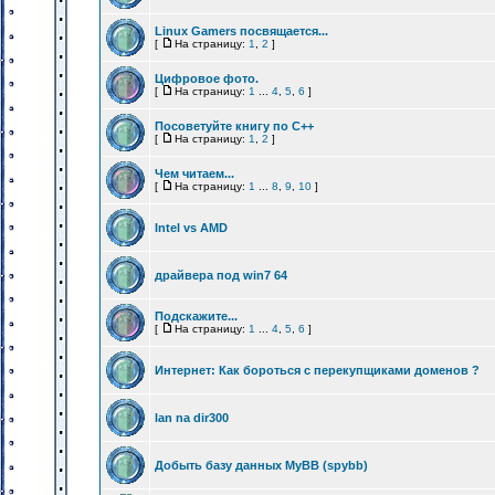
Linux Gamers посвящается...
[
На страницу:
1
,
2
]
Цифровое фото.
[
На страницу:
1
...
4
,
5
,
6
]
Посоветуйте книгу по C++
[
На страницу:
1
,
2
]
Чем читаем...
[
На страницу:
1
...
8
,
9
,
10
]
Intel vs AMD
драйвера под win7 64
Подскажите...
[
На страницу:
1
...
4
,
5
,
6
]
Интернет: Как бороться с перекупщиками доменов ?
lan na dir300
Добыть базу данных MyBB (spybb)