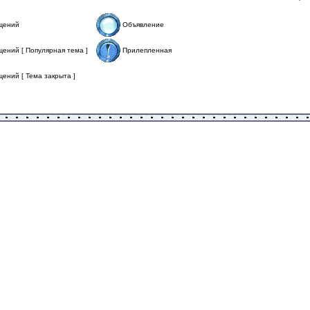
щений
Объявление
ений [ Популярная тема ]
Прилепленная
ений [ Тема закрыта ]