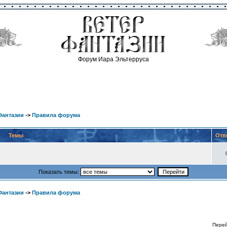
Форум Иара Эльтерруса
Фантазии
->
Правила форума
Темы
Отв
Показать темы:
Фантазии
->
Правила форума
Пере