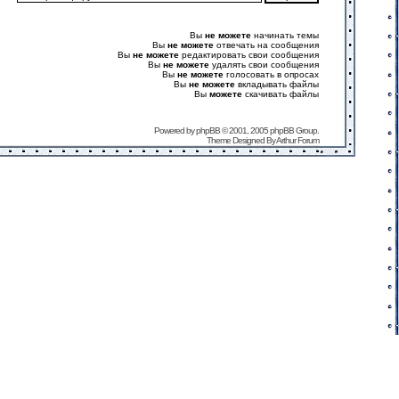
Вы
не можете
начинать темы
Вы
не можете
отвечать на сообщения
Вы
не можете
редактировать свои сообщения
Вы
не можете
удалять свои сообщения
Вы
не можете
голосовать в опросах
Вы
не можете
вкладывать файлы
Вы
можете
скачивать файлы
Powered by
phpBB
© 2001, 2005 phpBB Group.
Theme Designed By
Arthur Forum