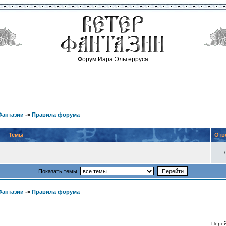
Форум Иара Эльтерруса
Фантазии
->
Правила форума
Темы
Отв
Показать темы:
Фантазии
->
Правила форума
Пере