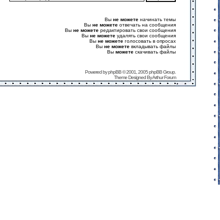
Вы
не можете
начинать темы
Вы
не можете
отвечать на сообщения
Вы
не можете
редактировать свои сообщения
Вы
не можете
удалять свои сообщения
Вы
не можете
голосовать в опросах
Вы
не можете
вкладывать файлы
Вы
можете
скачивать файлы
Powered by
phpBB
© 2001, 2005 phpBB Group.
Theme Designed By
Arthur Forum