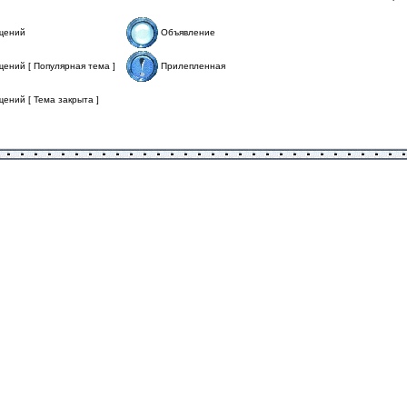
щений
Объявление
ений [ Популярная тема ]
Прилепленная
ений [ Тема закрыта ]