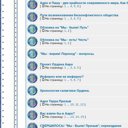
Аарн и Пашу - две крайности современного мира. Как 
[
На страницу:
1
...
4
,
5
,
6
]
Пути возникновения бесконфликтного общества
[
На страницу:
1
...
3
,
4
,
5
]
Обложка на "Мы - были! Путь"
[
На страницу:
1
,
2
]
Обложка на "Мы - есть! Честь"
[
На страницу:
1
,
2
]
"Мы - верим! Переход" - вопросы.
Проект Ордена Аарн
[
На страницу:
1
...
3
,
4
,
5
]
Инферно или не инферно?
[
На страницу:
1
...
5
,
6
,
7
]
Хронология галактики Ордена.
Аарн Терра Призыв
[
На страницу:
1
...
10
,
11
,
12
]
Вас взяли бы в Аарн?
[
На страницу:
1
...
13
,
14
,
15
]
СВЕРШИЛОСЬ! "Мы - Были! Призыв", переиздание