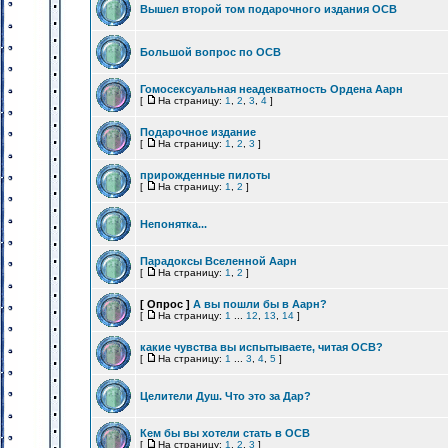
Вышел второй том подарочного издания ОСВ
Большой вопрос по ОСВ
Гомосексуальная неадекватность Ордена Аарн
[
На страницу:
1
,
2
,
3
,
4
]
Подарочное издание
[
На страницу:
1
,
2
,
3
]
прирожденные пилоты
[
На страницу:
1
,
2
]
Непонятка...
Парадоксы Вселенной Аарн
[
На страницу:
1
,
2
]
[ Опрос ]
А вы пошли бы в Аарн?
[
На страницу:
1
...
12
,
13
,
14
]
какие чувства вы испытываете, читая ОСВ?
[
На страницу:
1
...
3
,
4
,
5
]
Целители Душ. Что это за Дар?
Кем бы вы хотели стать в ОСВ
[
На страницу:
1
,
2
,
3
]