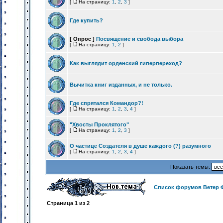
[
На страницу:
1
,
2
,
3
]
Где купить?
[ Опрос ]
Посвящение и свобода выбора
[
На страницу:
1
,
2
]
Как выглядит орденский гиперпереход?
Вычитка книг изданных, и не только.
Где спрятался Командор?!
[
На страницу:
1
,
2
,
3
,
4
]
"Хвосты Проклятого"
[
На страницу:
1
,
2
,
3
]
О частице Создателя в душе каждого (?) разумного
[
На страницу:
1
,
2
,
3
,
4
]
Показать темы:
Список форумов Ветер 
Страница
1
из
2