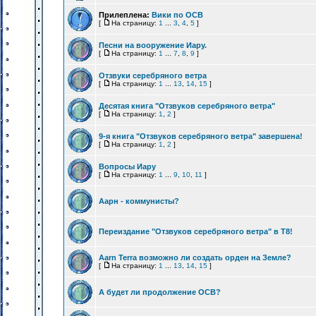
Прилеплена:
Вики по ОСВ
[
На страницу:
1
...
3
,
4
,
5
]
Песни на вооружение Иару.
[
На страницу:
1
...
7
,
8
,
9
]
Отзвуки серебряного ветра
[
На страницу:
1
...
13
,
14
,
15
]
Десятая книга "Отзвуков серебряного ветра"
[
На страницу:
1
,
2
]
9-я книга "Отзвуков серебряного ветра" завершена!
[
На страницу:
1
,
2
]
Вопросы Иару
[
На страницу:
1
...
9
,
10
,
11
]
Аарн - коммунисты?
Переиздание "Отзвуков серебряного ветра" в Т8!
Aarn Terra возможно ли создать орден на Земле?
[
На страницу:
1
...
13
,
14
,
15
]
А будет ли продолжение ОСВ?