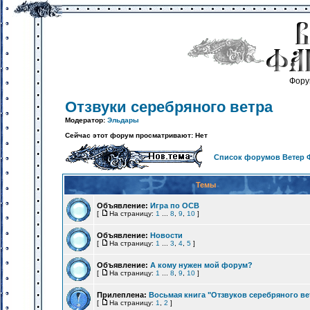
Фору
Отзвуки серебряного ветра
Модератор:
Эльдары
Сейчас этот форум просматривают: Нет
Список форумов Ветер 
Темы
Объявление:
Игра по ОСВ
[
На страницу:
1
...
8
,
9
,
10
]
Объявление:
Новости
[
На страницу:
1
...
3
,
4
,
5
]
Объявление:
А кому нужен мой форум?
[
На страницу:
1
...
8
,
9
,
10
]
Прилеплена:
Восьмая книга "Отзвуков серебряного ве
[
На страницу:
1
,
2
]