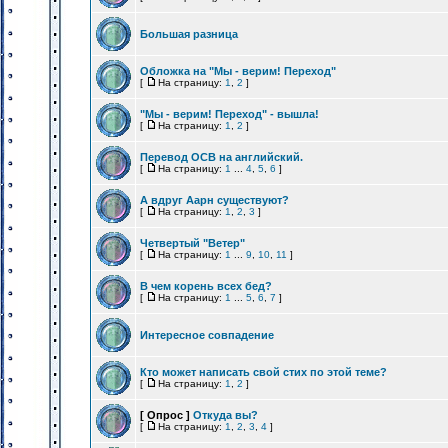
Большая разница
Обложка на "Мы - верим! Переход"
[
На страницу:
1
,
2
]
"Мы - верим! Переход" - вышла!
[
На страницу:
1
,
2
]
Перевод ОСВ на английский.
[
На страницу:
1
...
4
,
5
,
6
]
А вдруг Аарн существуют?
[
На страницу:
1
,
2
,
3
]
Четвертый "Ветер"
[
На страницу:
1
...
9
,
10
,
11
]
В чем корень всех бед?
[
На страницу:
1
...
5
,
6
,
7
]
Интересное совпадение
Кто может написать свой стих по этой теме?
[
На страницу:
1
,
2
]
[ Опрос ]
Откуда вы?
[
На страницу:
1
,
2
,
3
,
4
]