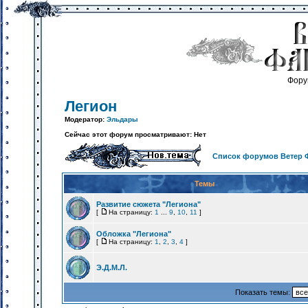
Фору
Легион
Модератор:
Эльдары
Сейчас этот форум просматривают: Нет
Список форумов Ветер 
Темы
Развитие сюжета "Легиона"
[
На страницу:
1
...
9
,
10
,
11
]
Обложка "Легиона"
[
На страницу:
1
,
2
,
3
,
4
]
Э.Д.М.Л.
Показать темы: