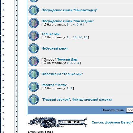
Обсуждение книги "Канатоходец"
Обсуждение книги "Наследник"
[
На страницу:
1
...
4
,
5
,
6
]
Только мы
[
На страницу:
1
...
13
,
14
,
15
]
Небесный ключ
[ Опрос ]
Темный Дар
[
На страницу:
1
,
2
,
3
,
4
]
Обложка на "Только мы"
Рассказ "Честь"
[
На страницу:
1
,
2
]
"Первый звонок". Фантастический рассказ
Показать темы:
Список форумов Ветер 
Страница
1
из
1