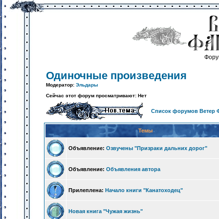
Фору
Одиночные произведения
Модератор:
Эльдары
Сейчас этот форум просматривают: Нет
Список форумов Ветер 
Темы
Объявление:
Озвучены "Призраки дальних дорог"
Объявление:
Объявления автора
Прилеплена:
Начало книги "Канатоходец"
Новая книга "Чужая жизнь"