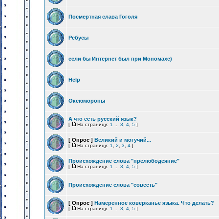
Посмертная слава Гоголя
Ребусы
если бы Интернет был при Мономахе)
Help
Оксюмороны
А что есть русский язык?
[
На страницу:
1
...
3
,
4
,
5
]
[ Опрос ]
Великий и могучий...
[
На страницу:
1
,
2
,
3
,
4
]
Происхождение слова "прелюбодеяние"
[
На страницу:
1
...
3
,
4
,
5
]
Происхождение слова "совесть"
[ Опрос ]
Намеренное коверканье языка. Что делать?
[
На страницу:
1
...
3
,
4
,
5
]