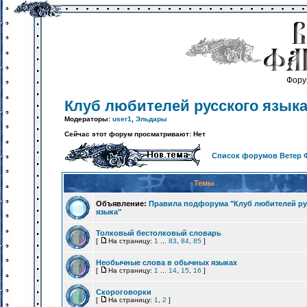
Фору
Клуб любителей русского язык
Модераторы:
user1
,
Эльдары
Сейчас этот форум просматривают: Нет
Список форумов Ветер 
Темы
Объявление:
Правила подфорума "Клуб любителей ру
языка"
Толковый бестолковый словарь
[
На страницу:
1
...
83
,
84
,
85
]
Необычные слова в обычных языках
[
На страницу:
1
...
14
,
15
,
16
]
Скороговорки
[
На страницу:
1
,
2
]