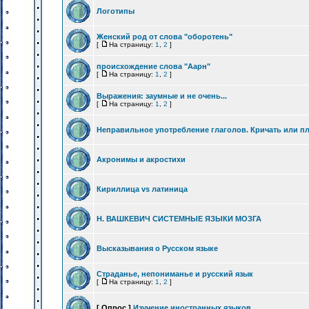
Логотипы
Женский род от слова "оборотень"
[
На страницу:
1
,
2
]
происхождение слова "Аарн"
[
На страницу:
1
,
2
]
Выражения: заумные и не очень...
[
На страницу:
1
,
2
]
Неправильное употребление глаголов. Кричать или п
Акронимы и акростихи
Кириллица vs латиница
Н. ВАШКЕВИЧ СИСТЕМНЫЕ ЯЗЫКИ МОЗГА
Высказывания о Русском языке
Страданье, непониманье и русский язык
[
На страницу:
1
,
2
]
[ Опрос ]
Изучение иностранных языков