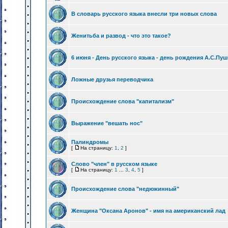
В словарь русского языка внесли три новых слова
Женитьба и развод - что это такое?
6 июня - День русского языка - день рождения А.С.Пу
Ложные друзья переводчика
Происхождение слова "капитализм"
Выражение "вешать нос"
Палиндромы
[
На страницу:
1
,
2
]
Слово "член" в русском языке
[
На страницу:
1
...
3
,
4
,
5
]
Происхождение слова "недюжинный"
Женщина "Оксана Аронов" - имя на американский лад