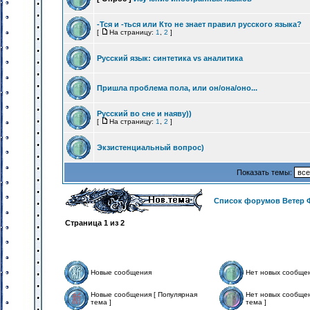
-Тся и -ться или Кто не знает правил русского языка?
[
На страницу:
1
,
2
]
Русский язык: синтетика vs аналитика
Пришла проблема пола, или он/она/оно...
Русский во сне и наяву))
[
На страницу:
1
,
2
]
Экзистенциальный вопрос)
Показать темы:
Список форумов Ветер 
Страница
1
из
2
Новые сообщения
Нет новых сообще
Новые сообщения [ Популярная
Нет новых сообщен
тема ]
тема ]