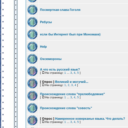
Посмертная слава Гоголя
Ребусы
если бы Интернет был при Мономахе)
Help
Оксюмороны
А что есть русский язык?
[
На страницу:
1
...
3
,
4
,
5
]
[ Опрос ]
Великий и могучий...
[
На страницу:
1
,
2
,
3
,
4
]
Происхождение слова "прелюбодеяние"
[
На страницу:
1
...
3
,
4
,
5
]
Происхождение слова "совесть"
[ Опрос ]
Намеренное коверканье языка. Что делать?
[
На страницу:
1
...
3
,
4
,
5
]