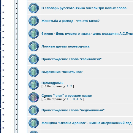
В словарь русского языка внесли три новых слова
Женитьба и развод - что это такое?
6 июня - День русского языка - день рождения А.С.Пу
Ложные друзья переводчика
Происхождение слова "капитализм"
Выражение "вешать нос"
Палиндромы
[
На страницу:
1
,
2
]
Слово "член" в русском языке
[
На страницу:
1
...
3
,
4
,
5
]
Происхождение слова "недюжинный"
Женщина "Оксана Аронов" - имя на американский лад