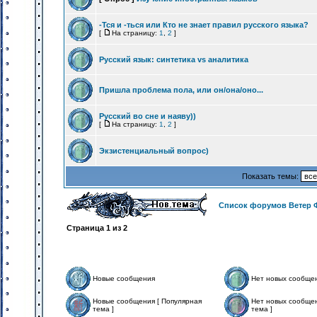
-Тся и -ться или Кто не знает правил русского языка?
[
На страницу:
1
,
2
]
Русский язык: синтетика vs аналитика
Пришла проблема пола, или он/она/оно...
Русский во сне и наяву))
[
На страницу:
1
,
2
]
Экзистенциальный вопрос)
Показать темы:
Список форумов Ветер 
Страница
1
из
2
Новые сообщения
Нет новых сообще
Новые сообщения [ Популярная
Нет новых сообщен
тема ]
тема ]