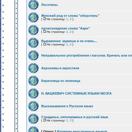
Логотипы
Женский род от слова "оборотень"
[
На страницу:
1
,
2
]
происхождение слова "Аарн"
[
На страницу:
1
,
2
]
Выражения: заумные и не очень...
[
На страницу:
1
,
2
]
Неправильное употребление глаголов. Кричать или п
Акронимы и акростихи
Кириллица vs латиница
Н. ВАШКЕВИЧ СИСТЕМНЫЕ ЯЗЫКИ МОЗГА
Высказывания о Русском языке
Страданье, непониманье и русский язык
[
На страницу:
1
,
2
]
[ Опрос ]
Изучение иностранных языков