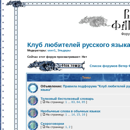
Фору
Клуб любителей русского язык
Модераторы:
user1
,
Эльдары
Сейчас этот форум просматривают: Нет
Список форумов Ветер 
Темы
Объявление:
Правила подфорума "Клуб любителей ру
языка"
Толковый бестолковый словарь
[
На страницу:
1
...
83
,
84
,
85
]
Необычные слова в обычных языках
[
На страницу:
1
...
14
,
15
,
16
]
Скороговорки
[
На страницу:
1
,
2
]