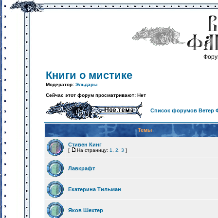
Фору
Книги о мистике
Модератор:
Эльдары
Сейчас этот форум просматривают: Нет
Список форумов Ветер 
Темы
Стивен Кинг
[
На страницу:
1
,
2
,
3
]
Лавкрафт
Екатерина Тильман
Яков Шехтер