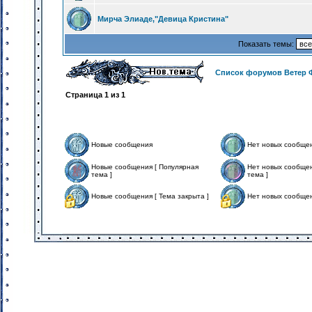
Мирча Элиаде,"Девица Кристина"
Показать темы:
Список форумов Ветер 
Страница
1
из
1
Новые сообщения
Нет новых сообще
Новые сообщения [ Популярная
Нет новых сообщен
тема ]
тема ]
Новые сообщения [ Тема закрыта ]
Нет новых сообщен