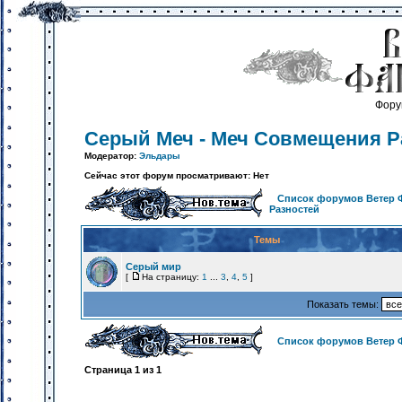
Фору
Серый Меч - Меч Совмещения Р
Модератор:
Эльдары
Сейчас этот форум просматривают: Нет
Список форумов Ветер 
Разностей
Темы
Серый мир
[
На страницу:
1
...
3
,
4
,
5
]
Показать темы:
Список форумов Ветер 
Страница
1
из
1