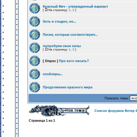
Красный Меч - утвержденный вариант
[
На страницу:
1
,
2
]
Хоть и стыдно, но...
Песни, которые соответствуют...
попробуем свои силы
[
На страницу:
1
,
2
]
[ Опрос ]
Про кого писать?
спойлеры...
Продолжение красного мира
Показать темы:
Список форумов Ветер 
Страница
1
из
1