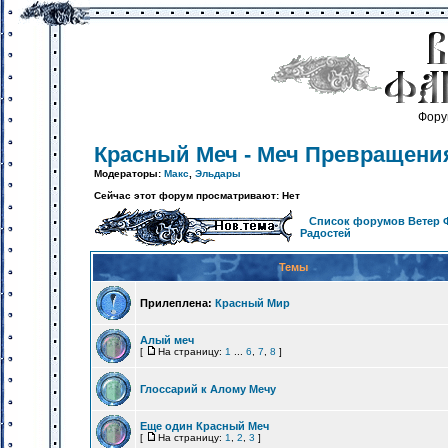
Фору
Красный Меч - Меч Превращени
Модераторы:
Макс
,
Эльдары
Сейчас этот форум просматривают: Нет
Список форумов Ветер 
Радостей
Темы
Прилеплена:
Красный Мир
Алый меч
[
На страницу:
1
...
6
,
7
,
8
]
Глоссарий к Алому Мечу
Еще один Красный Меч
[
На страницу:
1
,
2
,
3
]