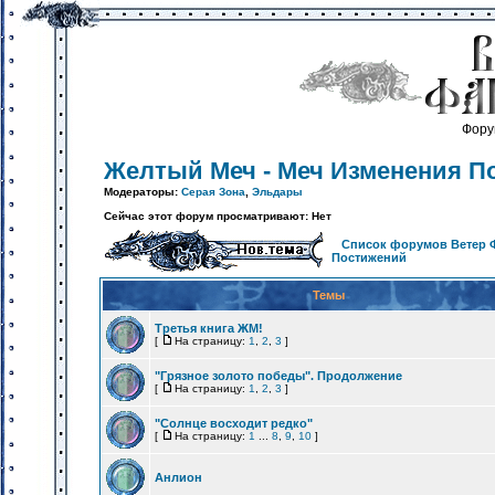
Фору
Желтый Меч - Меч Изменения П
Модераторы:
Серая Зона
,
Эльдары
Сейчас этот форум просматривают: Нет
Список форумов Ветер 
Постижений
Темы
Третья книга ЖМ!
[
На страницу:
1
,
2
,
3
]
"Грязное золото победы". Продолжение
[
На страницу:
1
,
2
,
3
]
"Солнце восходит редко"
[
На страницу:
1
...
8
,
9
,
10
]
Анлион