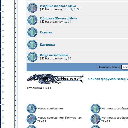
Издание Желтого Меча
[
На страницу:
1
...
3
,
4
,
5
]
Обложка Желтого Меча
[
На страницу:
1
,
2
]
Ссылки
Картинки
Флуд по мотивам
[
На страницу:
1
,
2
]
Показать темы:
Список форумов Ветер 
Страница
1
из
1
Новые сообщения
Нет новых сообще
Новые сообщения [ Популярная
Нет новых сообщен
тема ]
тема ]