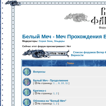
Фору
Белый Меч - Меч Прохождения 
Модераторы:
Серая Зона
,
Эльдары
Сейчас этот форум просматривают: Нет
Список форумов Ветер 
Верности
Темы
Вопросы
Белый Меч - Продолжение
[
На страницу:
1
...
9
,
10
,
11
]
Критика-с
[
На страницу:
1
,
2
]
Обложка на "Белый Меч"
[
На страницу:
1
,
2
]