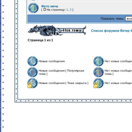
Фото меча
[
На страницу:
1
,
2
]
Показать темы:
Список форумов Ветер 
Страница
1
из
1
Новые сообщения
Нет новых сообще
Новые сообщения [ Популярная
Нет новых сообщен
тема ]
тема ]
Новые сообщения [ Тема закрыта ]
Нет новых сообщен