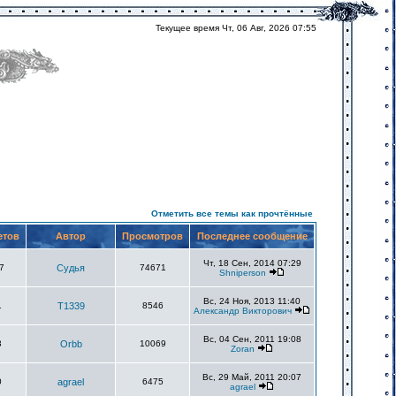
Текущее время Чт, 06 Авг, 2026 07:55
Отметить все темы как прочтённые
етов
Автор
Просмотров
Последнее сообщение
Чт, 18 Сен, 2014 07:29
7
Судья
74671
Shniperson
Вс, 24 Ноя, 2013 11:40
1
T1339
8546
Александр Викторович
Вс, 04 Сен, 2011 19:08
3
Orbb
10069
Zoran
Вс, 29 Май, 2011 20:07
0
agrael
6475
agrael