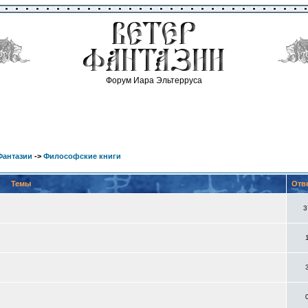
Форум Иара Эльтерруса
Фантазии
->
Философские книги
Темы
Отв
3