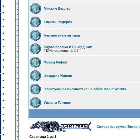
Михаил Веллер
Тимоти Родерик
Неизвестные авторы
Пауло Коэльо и Ричард Бах
[
На страницу:
1
,
2
]
Франц Кафка
Фридрих Ницше
Электронная библиотека на сайте Magic Worlds
Уильям Голдинг
Список форумов Ветер 
Страница
1
из
1