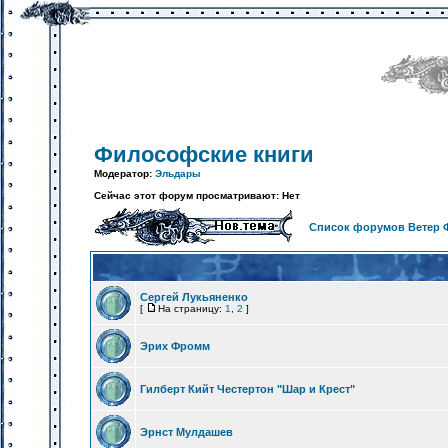
Философские книги
Модератор:
Эльдары
Сейчас этот форум просматривают: Нет
Список форумов Ветер 
Сергей Лукьяненко
[
На страницу:
1
,
2
]
Эрих Фромм
Гилберт Кийт Честертон "Шар и Крест"
Эрнст Мулдашев