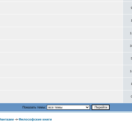
1
3
1
Показать темы:
Фантазии
->
Философские книги