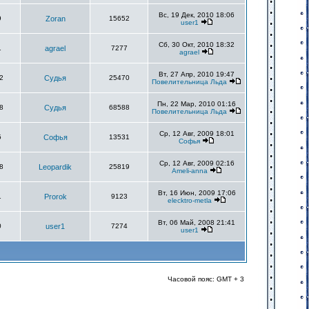
Вс, 19 Дек, 2010 18:06
9
Zoran
15652
user1
Сб, 30 Окт, 2010 18:32
1
agrael
7277
agrael
Вт, 27 Апр, 2010 19:47
2
Судья
25470
Повелительница Льда
Пн, 22 Мар, 2010 01:16
8
Судья
68588
Повелительница Льда
Ср, 12 Авг, 2009 18:01
5
Софья
13531
Софья
Ср, 12 Авг, 2009 02:16
8
Leopardik
25819
Ameli-anna
Вт, 16 Июн, 2009 17:06
1
Prorok
9123
elecktro-metla
Вт, 06 Май, 2008 21:41
0
user1
7274
user1
Часовой пояс: GMT + 3