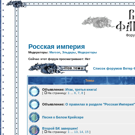
Фору
Росская империя
Модераторы:
Marcon
,
Эльдары
,
Модераторы
Сейчас этот форум просматривают: Нет
Список форумов Ветер 
Темы
Объявление:
Итак, третья книга!
[
На страницу:
1
...
6
,
7
,
8
]
Объявление:
О правилах в разделе "Росская Империя"
Песня о Белом Крейсере
Второй БК завершен!
[
На страницу:
1
...
13
,
14
,
15
]