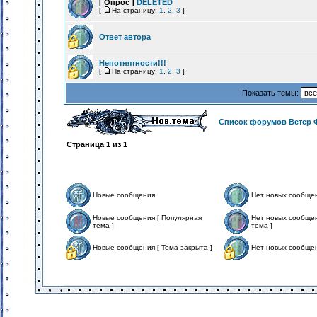
[ Опрос ]
DELETED
[
На страницу:
1
,
2
,
3
]
Ответ автора
Непотнятности!!!
[
На страницу:
1
,
2
,
3
]
Показать темы:
Список форумов Ветер 
Страница
1
из
1
Новые сообщения
Нет новых сообще
Новые сообщения [ Популярная
Нет новых сообщен
тема ]
тема ]
Новые сообщения [ Тема закрыта ]
Нет новых сообщен