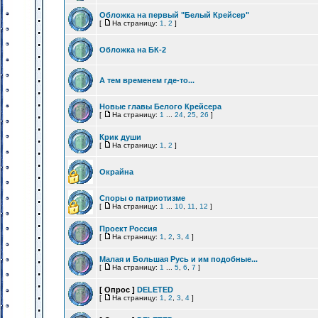
Обложка на первый "Белый Крейсер"
[
На страницу:
1
,
2
]
Обложка на БК-2
А тем временем где-то...
Новые главы Белого Крейсера
[
На страницу:
1
...
24
,
25
,
26
]
Крик души
[
На страницу:
1
,
2
]
Окрайна
Споры о патриотизме
[
На страницу:
1
...
10
,
11
,
12
]
Проект Россия
[
На страницу:
1
,
2
,
3
,
4
]
Малая и Большая Русь и им подобные...
[
На страницу:
1
...
5
,
6
,
7
]
[ Опрос ]
DELETED
[
На страницу:
1
,
2
,
3
,
4
]