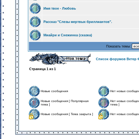
Имя твое - Любовь
Рассказ "Слезы мертвых бриллиантов".
Миайри и Снежинка (сказка)
Показать темы:
Список форумов Ветер 
Страница
1
из
1
Новые сообщения
Нет новых сообще
Новые сообщения [ Популярная
Нет новых сообщен
тема ]
тема ]
Новые сообщения [ Тема закрыта ]
Нет новых сообщен