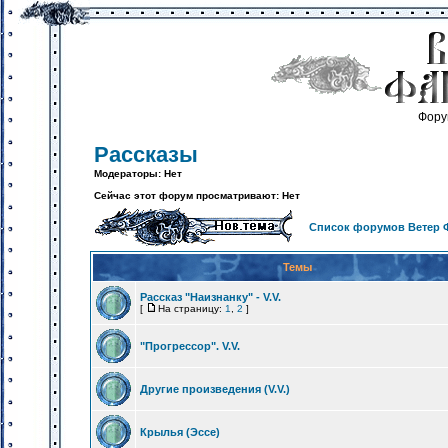
Фору
Рассказы
Модераторы: Нет
Сейчас этот форум просматривают: Нет
Список форумов Ветер 
Темы
Рассказ "Наизнанку" - V.V.
[
На страницу:
1
,
2
]
"Прогрессор". V.V.
Другие произведения (V.V.)
Крылья (Эссе)