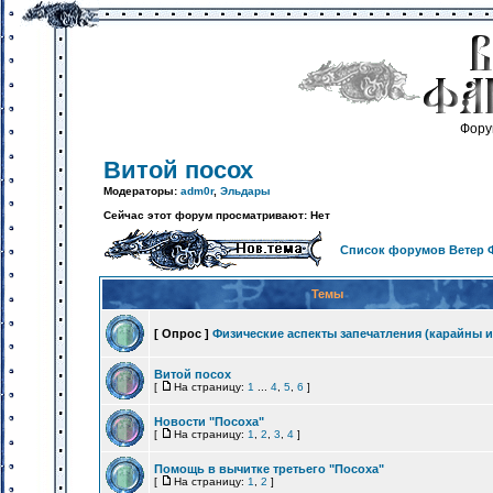
Фору
Витой посох
Модераторы:
adm0r
,
Эльдары
Сейчас этот форум просматривают: Нет
Список форумов Ветер 
Темы
[ Опрос ]
Физические аспекты запечатления (карайны и
Витой посох
[
На страницу:
1
...
4
,
5
,
6
]
Новости "Посоха"
[
На страницу:
1
,
2
,
3
,
4
]
Помощь в вычитке третьего "Посоха"
[
На страницу:
1
,
2
]