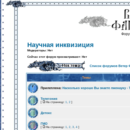
Фору
Научная инквизиция
Модераторы: Нет
Сейчас этот форум просматривают: Нет
Список форумов Ветер 
Темы
Прилеплена:
Насколько хорошо Вы знаете лженауку -
Телегония
[
На страницу:
1
,
2
]
Детокс
ГМО
[
На страницу:
1
,
2
,
3
,
4
]