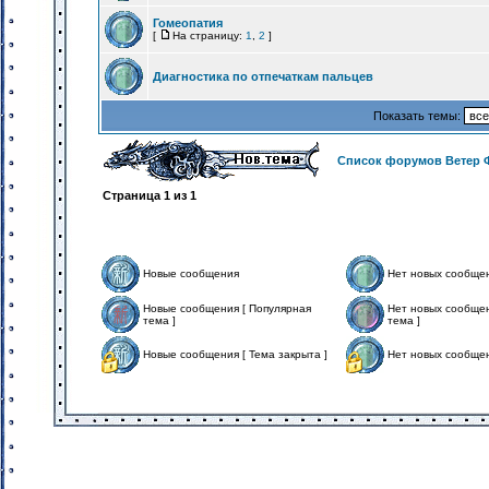
Гомеопатия
[
На страницу:
1
,
2
]
Диагностика по отпечаткам пальцев
Показать темы:
Список форумов Ветер 
Страница
1
из
1
Новые сообщения
Нет новых сообще
Новые сообщения [ Популярная
Нет новых сообщен
тема ]
тема ]
Новые сообщения [ Тема закрыта ]
Нет новых сообщен