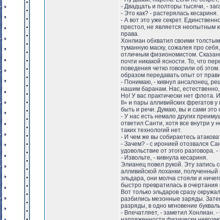
- Двадцать и полторы тысячи, - за
- Это как? - растерялась кесариня.
- А вот это уже секрет. Единственно
престол, не является неопытным ю
права.
Хонлиан обхватил своими толстым
туманную маску, сожалея про себя,
отличным физиономистом. Сказанн
почти никакой ясности. То, что п
поведения четко говорили об этом. 
образом передавать опыт от правит
- Понимаю, - кивнул ансалонец, ре
нашим баранам. Нас, естественно,
Но! У вас практически нет флота. И
II» и пары алливийских фрегатов у
быть и речи. Думаю, вы и сами это
- У нас есть немало других преим
ответил Санти, хотя все внутри у 
таких технологий нет.
- И чем же вы собираетесь атаков
- Зачем? - с иронией отозвался Са
удовольствие от этого разговора.
- Извольте, - кивнула кесариня.
Элианец повел рукой. Эту запись
алливийской лоханки, полученный 
эльдара, они молча стояли и ничего
быстро превратилась в очертания ф
Вот только эльдаров сразу окружа
разбились мезонные заряды. Затем
разряды, в одно мгновение буквал
- Впечатляет, - заметил Хонлиан. 
напряженности физически невозмож