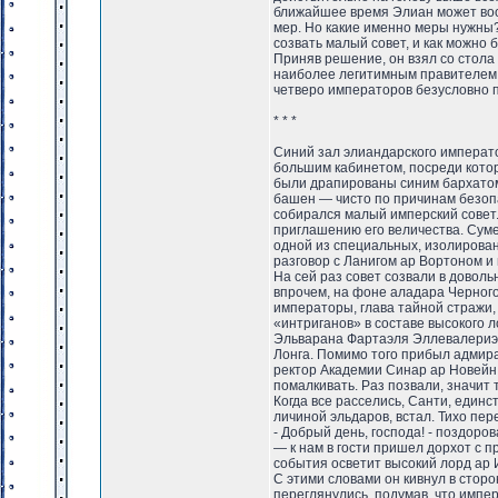
ближайшее время Элиан может вооб
мер. Но какие именно меры нужны? 
созвать малый совет, и как можно 
Приняв решение, он взял со стола 
наиболее легитимным правителем,
четверо императоров безусловно п
* * *
Синий зал элиандарского императ
большим кабинетом, посреди кото
были драпированы синим бархатом
башен — чисто по причинам безоп
собирался малый имперский совет.
приглашению его величества. Суме
одной из специальных, изолирован
разговор с Ланигом ар Вортоном и
На сей раз совет созвали в довол
впрочем, на фоне аладара Черного
императоры, глава тайной стражи,
«интриганов» в составе высокого 
Эльварана Фартаэля Эллевалериэ и
Лонга. Помимо того прибыл адмир
ректор Академии Синар ар Новейн.
помалкивать. Раз позвали, значит 
Когда все расселись, Санти, един
личиной эльдаров, встал. Тихо пе
- Добрый день, господа! - поздоро
— к нам в гости пришел дорхот с 
события осветит высокий лорд ар 
С этими словами он кивнул в стор
переглянулись, подумав, что импе