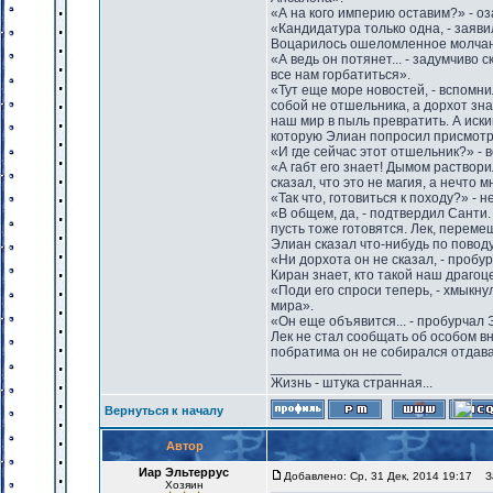
«А на кого империю оставим?» - о
«Кандидатура только одна, - заявил
Воцарилось ошеломленное молчан
«А ведь он потянет... - задумчиво с
все нам горбатиться».
«Тут еще море новостей, - вспомнил
собой не отшельника, а дорхот зн
наш мир в пыль превратить. А иски
которую Элиан попросил присмотре
«И где сейчас этот отшельник?» - 
«А габт его знает! Дымом раствори
сказал, что это не магия, а нечто
«Так что, готовиться к походу?» -
«В общем, да, - подтвердил Санти
пусть тоже готовятся. Лек, переме
Элиан сказал что-нибудь по поводу
«Ни дорхота он не сказал, - пробур
Киран знает, кто такой наш драгоце
«Поди его спроси теперь, - хмыкну
мира».
«Он еще объявится... - пробурчал Э
Лек не стал сообщать об особом в
побратима он не собирался отдавать
_________________
Жизнь - штука странная...
Вернуться к началу
Автор
Иар Эльтеррус
Добавлено: Ср, 31 Дек, 2014 19:17
За
Хозяин