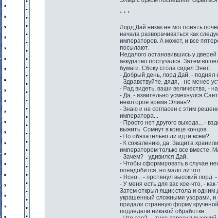
Эльф с орком поспешили скрыться 
* * *
Лорд Дай никак не мог понять поче
начала разворачиваться как следуе
императоров. А может, и все пяте
посылают.
Недалого остановившись у дверей 
аккуратно постучался. Затем вошел
бумаги. Сбоку стола сидел Энет.
- Добрый день, лорд Дай, - подня
- Здравствуйте, дядя, - не менее у
- Рад видеть, ваши величества, - н
- Да, - язвительно усмехнулся Сан
некоторое время Элиан?
- Знаю и не согласен с этим решен
императора...
- Просто нет другого выхода... - в
выжить. Сомнут в конце концов.
- Но обязательно ли идти всем?..
- К сожалению, да. Защита хранил
императором только все вместе. Ма
- Зачем? - удивился Дай.
- Чтобы сформировать в случае нео
понадобится, но мало ли что.
- Ясно... - протянул высокий лорд. 
- У меня есть для вас кое-что, - ка
Затем открыл ящик стола и одним 
украшенный сложными узорами, и 
придали странную форму крученой
подледали никакой обработке.