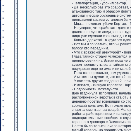
- Телепортация, - уронил ректор.
- Да, несколько раз это сработает,
атакованного таким образом флот
автоматические оружейные систем
программой систем установил бы у
- Мда... - пожевал губами Кертал.
- Не уверен, что сработает даже в
далеко не глупые люди, и они в к
лица уже сделали свои выводы и 
- Копыто дорхота! - выругался один
- Вот мы и собрались, чтобы решит
голосу, кто перед ним.
- Что с вражеской агентурой? - по
Глава тайной стражи усмехнулся, 
проникновения на Элиан пока не ув
сумел проникнуть, вела тайная ст
государств еще не имели ни малей
- Пока все нормально, нам удалось 
- А может вы думаете, что всех? -
- У вас есть другие сведения? - пр
- Имеются, - кивнула королева Нар
- Подробности, пожалуйста.
Шен вздохнула, вспоминая, начала
расположенной верстах в ста от Л
деревню посетил говорящий со ст
сорящий деньгами. Вот только люд
знает элементарных вещей. Молод
рабства работорговцем, и на след
подозрительным и сообщил о случ
коронного договора с Элианом исп
Но это было только начало истор
малый корабль, но проникнуть вну