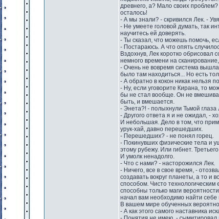
древнего, а? Мало своих проблем? 
осталось!
- А мы знали? - скривился Лек. - У
- Не умеете головой думать, так ин
научитесь ей доверять.
- Ты сказал, что можешь помочь, ес
- Постараюсь. А что опять случило
Вздохнув, Лек коротко обрисовал 
немного времени на сканирование, 
- Очень не вовремя система вышла и
было там находиться... Но есть толь
- А обратно в кокон никак нельзя п
- Ну, если уговорите Кирана, то м
бы не стал вообще. Он не вмешивае
быть, и вмешается.
- Энета?! - полыхнули Тьмой глаза 
- Другого ответа я и не ожидал, - 
И небольшая. Дело в том, что при
урук-хай, давно перешедших.
- Перешедших? - не понял горец.
- Покинувших физические тела и у
этому рубежу. Или гибнет. Третьего
И умолк ненадолго.
- Что с нами? - насторожился Лек.
- Ничего, все в свое время, - отоз
создавать вокруг планеты, а то и
способом. Чисто технологическим 
способны только маги вероятности
начал вам необходимо найти себе 
В вашем мире обученных вероятност
- А как этого самого наставника иск
- Понятия не имею, - сымитировал 