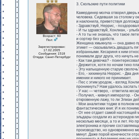
3. Скользкие пути политики
Камердинер молча отворил дверь к
человека. Сидевшая за столом у о
и наклонила, приветствуя долгожда
- Здравствуй, Неррис, - поздоровал
- И ты здравствуй, Хонлиан, - улыб
- А то ты не знаешь, что такое лет
Возраст: 60
и сортир без удобств.
Пол:
Женщина хмыкнула — она давно пр
Зарегистрирован:
этикет — сказывались двадцать пят
17.02.2005
избранными. Кесариня к ним относ
Сообщения: 1518
понимали друг друга, что ничуть н
Откуда: Санкт-Петербург
- Как там девочка? - поинтересова
- Держится, хотя по ночам тихо пл
- Эту напыщенную старую сволочь
- Его, - хихикнула Неррис. - Два д
имении и никого не принимает.
- Пес с этим уродом, - взгляд Хон
проникнуть? Нам удалось заслать т
- У нас — четверо, - ответила кеса
- Получил, - кивнул император. - 
откровенную лажу, то ли Элиан де
- Мои аналитики тодже в полном н
фантастических книг. И я их пони
- От нее отдает самой настоящей 
эльдары создали из астероидов ги
несколько месяце, а то и лет. Но
электроника и прочие составляющ
производство, но одновременно ме
минут. Даже порой конечности отр
проникнуть в Академию ему не удал