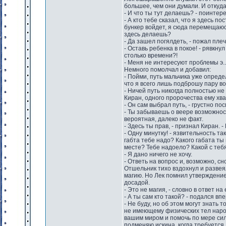
большее, чем они думали. И откуда
- И что ты тут делаешь? - поинтере
- А кто тебе сказал, что я здесь п
бункер войдет, я сюда перемещаюсь
здесь делаешь?
- Да зашел погялдеть, - пожал пле
- Оставь ребенка в покое! - рявкну
столько времени?!
- Меня не интересуют проблемы э...
Немного помолчал и добавил:
- Пойми, путь мальчика уже опреде
что я всего лишь подброшу пару во
- Ничей путь никогда полностью не
Киран, одного пророчества ему хва
- Он сам выбрал путь, - грустно по
- Ты забываешь о веере возможност
вероятная, далеко не факт.
- Здесь ты прав, - признал Киран. 
- Одну минутку! - язвительность та
габта тебе надо? Какого габата т
месте? Тебе надоело? Какой с тебя
- Я дано ничего не хочу.
- Ответь на вопрос и, возможно, с
Отшельник тихо вздохнул и развея
магию. Но Лек помнил утверждение 
досадой.
- Это не магия, - словно в ответ н
- А ты сам кто такой? - подался в
- Не буду, но об этом могут знать 
не имеющему физических тел народ
вашим миром и помочь по мере сил
подменяю искина, когда требуется