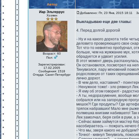
Автор
Иар Эльтеррус
Добавлено: Пт, 23 Янв, 2015 18:11
Заг
Хозяин
Выкладываю еще две главы:
4. Перед долгой дорогой
- Ну и на какого дорхота тебе чет
деловито проверяющего свое снар
Тот что-то невнятно пробурчал, о
больше, чем на жужжание мух, хот
Возраст: 60
обрадуется и удвоит усилия.
Пол:
В этот момент дверь распахнулась,
Зарегистрирован:
Он остановился, посмотрел на не
17.02.2005
Тинувиэлся, пару мгновений помол
Сообщения: 1518
родословную от таких скрещиваний 
Откуда: Санкт-Петербург
лично дорхот.
- В чем дело, наставник? - поинтер
- Ненужное тоже! - зло рявкнул Лек
- Я ему об этом говорил! - радост
- А ты, недоразумение, вообще молч
собрался или на загородную прогул
мешок?! Где продукты? Где артефа
тряпок набравших! Мало мне рыжег
полмешка книгами набившего! Так 
Лек замолчал, беря себя в руки, а
- Сейчас вами займутся мастер Ке
насобираетесь — пожрать нечего б
- Что мы, зверя какого не добудем?
- Точно! - кивнул Тинувиэль, покоси