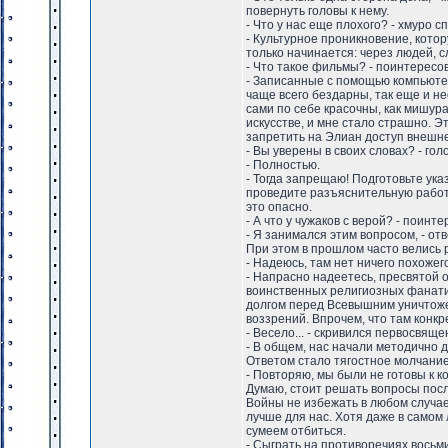
повернуть головы к нему.
- Что у нас еще плохого? - хмуро 
- Культурное проникновение, котор
только начинается: через людей, 
- Что такое фильмы? - поинтересов
- Записанные с помощью компьютеро
чаще всего бездарны, так еще и 
сами по себе красочны, как мишура
искусстве, и мне стало страшно. Э
запретить на Элиан доступ внешне
- Вы уверены в своих словах? - гол
- Полностью.
- Тогда запрещаю! Подготовьте ука
проведите разъяснительную работу
это опасно.
- А что у чужаков с верой? - поин
- Я занимался этим вопросом, - от
При этом в прошлом часто велись 
- Надеюсь, там нет ничего похожег
- Напрасно надеетесь, пресвятой о
воинственных религиозных фанати
долгом перед Всевышним уничтожени
воззрений. Впрочем, что там конк
- Весело... - скривился первосвяще
- В общем, нас начали методично да
Ответом стало тягостное молчание
- Повторяю, мы были не готовы к ко
Думаю, стоит решать вопросы пос
Войны не избежать в любом случае,
лучше для нас. Хотя даже в самом
сумеем отбиться.
- Сыграть на противоречиях восьми