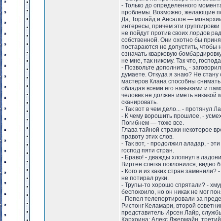
- Только до определенного момент
проблемы. Возможно, желающие пож
Да, Торлайд и Ансалон — монархии
интересы, причем эти группировки
не пойдут против своих лордов ра
собственной. Они охотно бы принял
постараются не допустить, чтобы 
означать кварковую бомбардировку
не мне, так никому. Так что, госпо
- Позвольте дополнить, - заговори
думаете. Откуда я знаю? Не стану 
мастеров Клана способны снимать 
обладая всеми его навыками и пам
человек не должен иметь никакой
сканировать.
- Так вот в чем дело... - протянул 
- К чему ворошить прошлое, - усме
Погибнем — тоже все.
Глава тайной стражи некоторое вр
правоту этих слов.
- Так вот, - продолжил аладар, - 
господ пяти стран.
- Браво! - дважды хлопнул в ладон
Виртен слегка поклонился, видно б
- Кого и из каких стран заменили? 
не потирал руки.
- Трупы-то хорошо спрятали? - хм
беспокоило, но он никак не мог пон
- Пепел телепортировали за предел
Ристонг Келамари, второй советни
представитель Ирсен Лайр, службы
Кархоина; Алекс Джермайн, третий