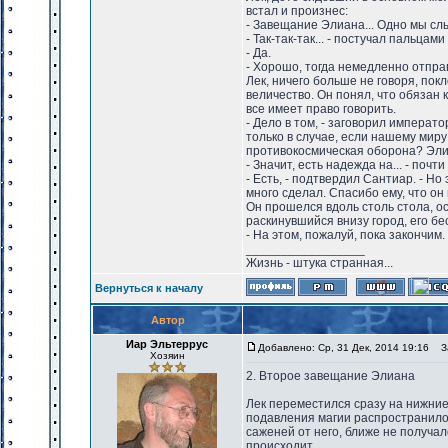
встал и произнес:
- Завещание Элиана... Одно мы слы
- Так-так-так... - постучал пальца
- Да.
- Хорошо, тогда немедленно отпра
Лек, ничего больше не говоря, по
величество. Он понял, что обязан 
все имеет право говорить.
- Дело в том, - заговорил императ
только в случае, если нашему миру 
противокосмическая оборона? Эли
- Значит, есть надежда на... - по
- Есть, - подтвердил Сантиар. - Н
много сделал. Спасибо ему, что он
Он прошелся вдоль столь стола, о
раскинувшийся внизу город, его б
- На этом, пожалуй, пока закончим
_________________
Жизнь - штука странная...
Вернуться к началу
Автор
Иар Эльтеррус
Добавлено: Ср, 31 Дек, 2014 19:16
За
Хозяин
2. Второе завещание Элиана
Лек переместился сразу на нижние
подавления магии распространило
саженей от него, ближе не получал
происходит.