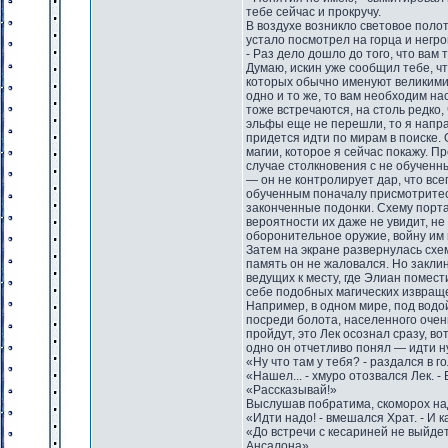
тебе сейчас и прокручу.
В воздухе возникло световое поло
устало посмотрел на горца и негро
- Раз дело дошло до того, что вам
Думаю, искин уже сообщил тебе, ч
которых обычно именуют великими 
одно и то же, то вам необходим на
тоже встречаются, на столь редко,
эльфы еще не перешли, то я напра
придется идти по мирам в поиске.
магии, которое я сейчас покажу. Пр
случае столкновения с не обученны
— он не контролирует дар, что вс
обученным поначалу присмотритесь
законченные подонки. Схему портал
вероятности их даже не увидит, не
оборонительное оружие, войну им 
Затем на экране развернулась схе
память он не жаловался. Но закли
ведущих к месту, где Элиан помест
себе подобных магических извращ
Например, в одном мире, под водой
посреди болота, населенного очен
пройдут, это Лек осознал сразу, в
одно он отчетливо понял — идти н
«Ну что там у тебя? - раздался в 
«Нашел... - хмуро отозвался Лек. -
«Рассказывай!»
Выслушав побратима, скоморох на
«Идти надо! - вмешался Храт. - И 
«До встречи с кесариней не выйдет
Ансалона».