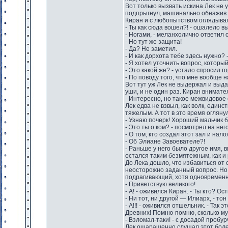
Вот только вызвать искина Лек не 
подпрыгнул, машинально обнажив к
Киран и с любопытством оглядывал
- Ты как сюда вошел?! - ошалело в
- Ногами, - меланхолично ответил 
- Но тут же защита!
- Да? Не заметил.
- И как дорхота тебе здесь нужно?
- Я хотел уточнить вопрос, которы
- Это какой же? - устало спросил го
- По поводу того, что мне вообще н
Вот тут уж Лек не выдержал и выда
уши, и не один раз. Киран внимате
- Интересно, но такое межвидовое
Лек едва не взвыл, как волк, еди
тяжелым. А тот в это время огляну
- Узнаю почерк! Хороший мальчик б
- Это ты о ком? - посмотрел на не
- О том, кто создал этот зал и нал
- Об Элиане Завоевателе?!
- Раньше у него было другое имя, 
остался таким безмятежным, как и
До Лека дошло, что избавиться от
неосторожно заданный вопрос. Но 
подрагивающий, хотя одновременн
- Приветствую великого!
- А! - оживился Киран. - Ты кто? О
- Ни тот, ни другой — Илиарх, - т
- А!!! - оживился отшельник. - Так
Древних! Помню-помню, сколько му
- Взломал-таки! - с досадой пробу
Лек ошарашенно слушал этот более