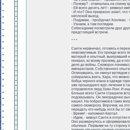
- Почему? - откинулась на спинку 
- Ей всего десять лет! - рявкнул им
- И что? Она прекрасно знает, что 
неплохой выход.
- Подумаю, - пробурчал Хонлиан. -
- Узнаем, а там поглядим.
Собеседники посмотрели друг друг
предстоящей встрече.
* * *
Санти нервничал, готовясь к пере
невозмутимым. Его прежде всего б
матерый и опытный, выигравший не
генерал, ко всему прочему, да и п
дело до войны. Скоморох понимал,
императоров. Собственного опыта
Оглянувшись, он окинул взглядом с
собирались взять. Кара, что можн
бойца черного клана в одежде гор
уже прошедшего курс лечения в таа
отправлялся лерд Ххин-Лонг. И ещ
Больше всего Санти страшила встр
подсказывать. Он лихорадочно рыл
нашел. На побратимов в таких воп
самого скомороха. Впрочем, на это
передать что-нибудь хотя бы от сво
- Время! - напомнил Кертал.
- Идем, - кивнул Санти и отпустил
Оно развернулось и сформировало
обычные. Первыми на ту сторону п
помимо обычного оружия захватил