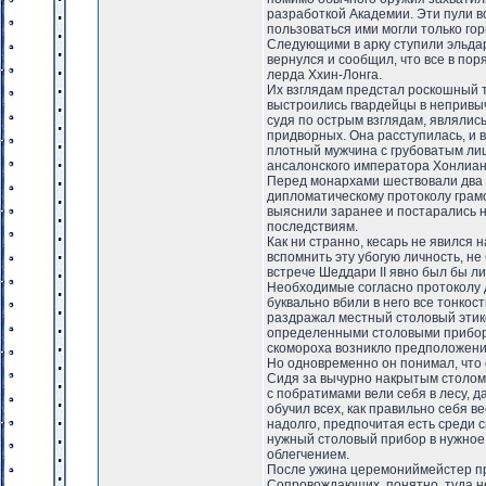
разработкой Академии. Эти пули в
пользоваться ими могли только гор
Следующими в арку ступили эльдары
вернулся и сообщил, что все в пор
лерда Ххин-Лонга.
Их взглядам предстал роскошный 
выстроились гвардейцы в непривы
судя по острым взглядам, являлис
придворных. Она расступилась, и 
плотный мужчина с грубоватым лиц
ансалонского императора Хонлиана
Перед монархами шествовали два
дипломатическому протоколу грам
выяснили заранее и постарались н
последствиям.
Как ни странно, кесарь не явился н
вспомнить эту убогую личность, н
встрече Шеддари II явно был бы л
Необходимые согласно протоколу д
буквально вбили в него все тонкос
раздражал местный столовый этик
определенными столовыми прибора
скомороха возникло предположение
Но одновременно он понимал, что 
Сидя за вычурно накрытым столом 
с побратимами вели себя в лесу, да
обучил всех, как правильно себя в
надолго, предпочитая есть среди с
нужный столовый прибор в нужное 
облегчением.
После ужина церемониймейстер про
Сопровождающих, понятно, туда н