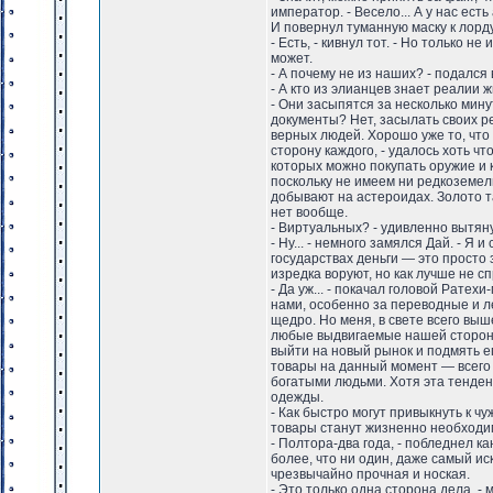
император. - Весело... А у нас ест
И повернул туманную маску к лорд
- Есть, - кивнул тот. - Но только 
может.
- А почему не из наших? - подался 
- А кто из элианцев знает реалии 
- Они засыпятся за несколько мину
документы? Нет, засылать своих р
верных людей. Хорошо уже то, что
сторону каждого, - удалось хоть ч
которых можно покупать оружие и к
поскольку не имеем ни редкоземел
добывают на астероидах. Золото т
нет вообще.
- Виртуальных? - удивленно вытяну
- Ну... - немного замялся Дай. - Я
государствах деньги — это просто 
изредка воруют, но как лучше не 
- Да уж... - покачал головой Ратех
нами, особенно за переводные и 
щедро. Но меня, в свете всего вы
любые выдвигаемые нашей стороной
выйти на новый рынок и подмять ег
товары на данный момент — всего 
богатыми людьми. Хотя эта тенде
одежды.
- Как быстро могут привыкнуть к ч
товары станут жизненно необход
- Полтора-два года, - побледнел ка
более, что ни один, даже самый ис
чрезвычайно прочная и ноская.
- Это только одна сторона дела, 