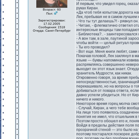
И первым, что увидел горец, оказ
руках Киран.
Возраст: 60
«Да чтоб тебя копытом дорхота на
Пол:
Лек, пребывая не в самом лучшем н
Зарегистрирован:
- Что ты тут делаешь?! - рявнул он.
17.02.2005
- Читаю, - флегматично ответил от
Сообщения: 1518
интересные вещицы там попадаютс
Откуда: Санкт-Петербург
- Библиотека?.. - заинтересовался 
- А вон там, в зале, паутиной заро
чтобы войти — целый ритуал пров
- Ты его проводил?
- Вот еще. Меня книги любят, сами в
Покачав головой, Лек заклянул в м
языке — буквы напоминали извиваю
распрямляясь совершенно невероят
выходит он этот язык знает. Отку
хранитель Мудрости, как никак.
Откровенно говоря, за время преб
непосредственностью, граничащей
перекашивало, но на вопросы о том,
добиваться от повара ответа, есл
давно успели убедиться. Но от Ки
ничего и никого.
Некоторое время горец молча смот
- Случай, Киран, а чего тебе вообщ
На лице того появилось озадаченно
понятия не имел, что отшельник в 
Поэтом просто обошел его и, поняв
Войдя в пределы действия поля под
прозрачной стеной — это было на у
поэтому постарался поскорее добр
пор, поэтому он без проблем воше