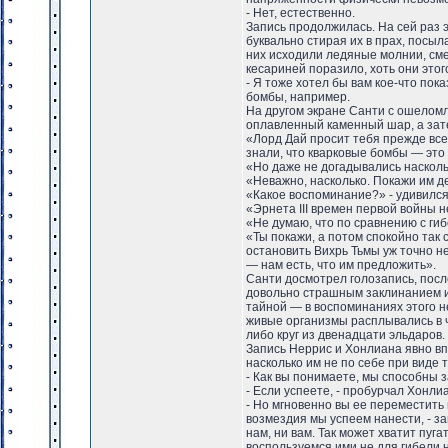
- Нет, естественно.
Запись продолжилась. На сей раз
буквально стирая их в прах, посы
них исходили ледяные молнии, сме
кесариней поразило, хоть они этог
- Я тоже хотел бы вам кое-что пока
бомбы, например.
На другом экране Санти с ошеломл
оплавленный каменный шар, а зат
«Лорд Дай просит тебя прежде всег
знали, что кварковые бомбы — это
«Но даже не догадывались наскольк
«Неважно, насколько. Покажи им д
«Какое воспоминание?» - удивился
«Эрнета III времен первой войны не
«Не думаю, что по сравнению с гиб
«Ты покажи, а потом спокойно так
остановить Вихрь Тьмы уж точно не 
— нам есть, что им предложить».
Санти досмотрел голозапись, посл
довольно страшным заклинанием из
тайной — в воспоминаниях этого н
живые организмы расплывались в ч
либо круг из двенадцати эльдаров.
Запись Неррис и Хонлиана явно вп
насколько им не по себе при виде
- Как вы понимаете, мы способны з
- Если успеете, - пробурчал Хонли
- Но мгновенно вы ее переместить
возмездия мы успеем нанести, - за
нам, ни вам. Так может хватит пуга
воспользуемся ими не для гибели н