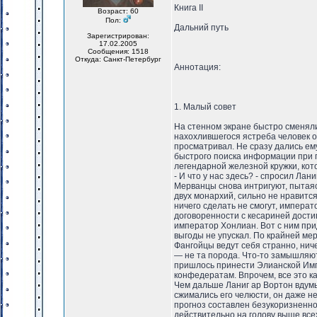
Книга II
Возраст: 60
Пол:
Дальний путь
Зарегистрирован:
17.02.2005
Сообщения: 1518
Откуда: Санкт-Петербург
Аннотация:
1. Малый совет
На стенном экране быстро сменяли
нахохлившегося ястреба человек о
просматривал. Не сразу дались ем
быстрого поиска информации при п
легендарной железной кружки, кото
- И что у нас здесь? - спросил Ланиг
Мерванцы снова интригуют, пытаяс
двух монархий, сильно не нравится
ничего сделать не смогут, импера
договоренности с кесариней дости
император Хонлиан. Вот с ним прид
выгоды не упускал. По крайней мер
Фангойцы ведут себя странно, ниче
— не та порода. Что-то замышляют
пришлось принести Элианской Имп
конфедератам. Впрочем, все это к
Чем дальше Ланиг ар Вортон вдумы
сжимались его челюсти, он даже не
прогноз составлен безукоризненно
действительно на голову выше всех