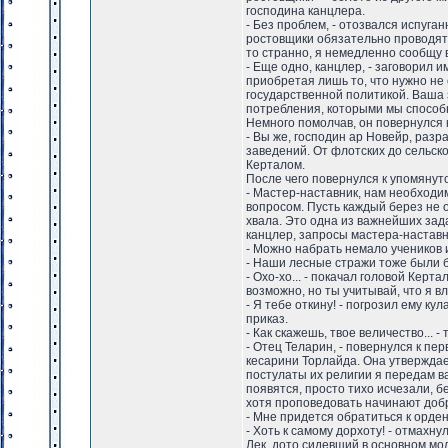
господина канцлера.
- Без проблем, - отозвался испуг
ростовщики обязательно проводят 
то странно, я немедленно сообщу 
- Еще одно, канцлер, - заговорил 
приобретая лишь то, что нужно не
государственной политикой. Ваша 
потребления, которыми мы способ
Немного помолчав, он повернулся к
- Вы же, господин ар Новейр, раз
заведений. От флотских до сельск
Керталом.
После чего повернулся к упомянут
- Мастер-наставник, нам необходи
вопросом. Пусть каждый берез не о
хвала. Это одна из важнейших зад
канцлер, запросы мастера-наставн
- Можно набрать немало учеников из
- Наши лесные стражи тоже были б
- Охо-хо... - покачал головой Керт
возможно, но ты учитывай, что я в
- Я тебе откину! - погрозил ему к
приказ.
- Как скажешь, твое величество... 
- Отец Теларин, - повернулся к п
кесарини Торлайда. Она утверждае
постулаты их религии я передам ва
появятся, просто тихо исчезали, б
хотя проповедовать начинают добр
- Мне придется обратиться к орден
- Хоть к самому дорхоту! - отмахнул
Лек, дото сидевший в основном мол