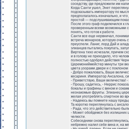
соседству, где предложили им напи
Когда Санти ушел, Энет перегляну
подсказывать императору по мысл
предполагалось изначально, и что
простой — подслушивающим показал
После этого граф подключился к гл
проверенным всеми возможными сп
понять, что готов к работе.
Санти все еще нервничал, понимая
встреча монархов, которую очень с
преуспели. Ланиг, лорд Дай и ала
элианцев пытались покупать, запу
Виртена тихо исчезали, причем сх
и в голову не приходило, что чело
полностью одобрял действия Черно
Церемониймейстер минуты три вел
цвета узорами двери и с поклоном п
- Добро пожаловать, Ваше величест
кесариня. Император Ансалона, сид
- Приветствую, Ваши величества! -
- Прошу, садитесь, - Неррис показ
бокалы и графины с вином и сока
незнакомые фрукты. Элианец церем
желая употреблять спиртное во вр
- Надеюсь вы помните нашу предыд
Та коротко переглянулась с ансалон
- Рада, что это действительно был
- Может обойдемся без излишних ц
челюсти.
Собеседники снова переглянулись,
небрежно налил себе вина и, на м
- Ну давай, парень. Если не секрет