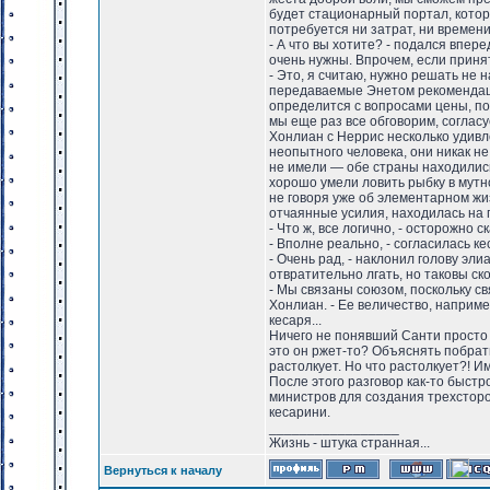
будет стационарный портал, которы
потребуется ни затрат, ни времени
- А что вы хотите? - подался впе
очень нужны. Впрочем, если приня
- Это, я считаю, нужно решать не 
передаваемые Энетом рекомендаци
определится с вопросами цены, по
мы еще раз все обговорим, соглас
Хонлиан с Неррис несколько удивл
неопытного человека, они никак н
не имели — обе страны находились
хорошо умели ловить рыбку в мутн
не говоря уже об элементарном жи
отчаянные усилия, находилась на
- Что ж, все логично, - осторожно 
- Вполне реально, - согласилась ке
- Очень рад, - наклонил голову эли
отвратительно лгать, но таковы ск
- Мы связаны союзом, поскольку с
Хонлиан. - Ее величество, наприм
кесаря...
Ничего не понявший Санти просто 
это он ржет-то? Объяснять побрати
растолкует. Но что растолкует?! 
После этого разговор как-то быстр
министров для создания трехсторо
кесарини.
_________________
Жизнь - штука странная...
Вернуться к началу