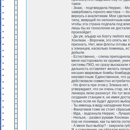
такое.
- Знаю, - подтвердила Неррис. - М
завербовать горного мастера — бо
вернусь к аналитикам. Мои сделал
типа, живущей по непонятным нам 
чтобы эта страна подпала под вли
лишь бы их технологии не досталис
произойдет.
- Да уж, эльдар на борту любого к
Хонлиан. - Впрочем, это опять же 
признать. Нет, мои флоты готовы в
у элианцев, насколько помнишь, е
добыли.
- Естественно, - слегка приподняла
меня насторожило их оружие, уни
системы ПКО, но сразу высказали 
дальность оставляет желать лучшег
несших кварковые бомбы бомбарди
неизвестным. Единственное, что уд
действовали совместно истребител
- Но флота при этом у Элиана нет,
утверждают, что он очень стар, не 
линкора легко разнесут. Но тут во
создания станции я, не имея дост
только если не будет другого выбо
- Ты имеещь в виду нападение Ко
- Фанатиков тоже не стоит сбрасы
- Мда, - вздохнула Неррис. - Лучш
- Нельзя, - развел руками Хонлиан.
пор не понимаю, как ты могла сог
- А меня был выбор? - закусила губ
Я, к сожалению, не обладаю власть