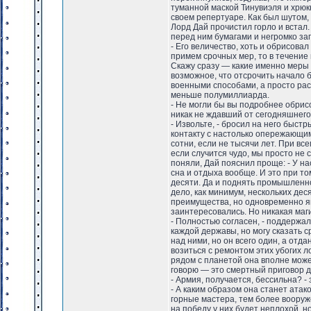
туманной маской Тинувиэля и хрюк
своем репертуаре. Как был шутом, 
Лорд Дай прочистил горло и встал
перед ним бумагами и негромко за
- Его величество, хоть и обрисов
примем срочных мер, то в течение 
Скажу сразу — какие именно меры 
возможное, что отсрочить начало 
военными способами, а просто рас
меньше полумиллиарда.
- Не могли бы вы подробнее обри
никак не ждавший от сегодняшнег
- Извольте, - бросил на него быст
контакту с настолько опережающи
сотни, если не тысячи лет. При вс
если случится чудо, мы просто не 
поняли, Дай пояснил проще: - У на
сна и отдыха вообще. И это при то
десяти. Да и поднять промышленн
дело, как минимум, нескольких дес
преимущества, но одновременно яв
заинтересовались. Но никакая маг
- Полностью согласен, - поддержа
каждой державы, но могу сказать 
над ними, но он всего один, а отд
возиться с ремонтом этих убогих л
рядом с планетой она вполне може
говорю — это смертный приговор д
- Армия, получается, бессильна? -
- А каким образом она станет атак
горные мастера, тем более вооруж
на победу у них будет неплохой, н