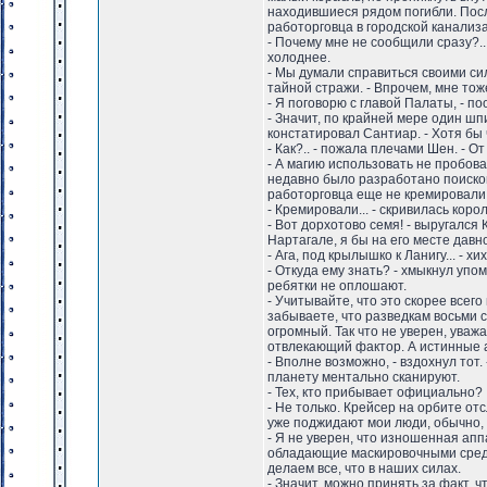
находившиеся рядом погибли. Посл
работорговца в городской канализ
- Почему мне не сообщили сразу?..
холоднее.
- Мы думали справиться своими си
тайной стражи. - Впрочем, мне то
- Я поговорю с главой Палаты, - п
- Значит, по крайней мере один шпи
констатировал Сантиар. - Хотя бы
- Как?.. - пожала плечами Шен. - О
- А магию использовать не пробов
недавно было разработано поисков
работорговца еще не кремировали,
- Кремировали... - скривилась кор
- Вот дорхотово семя! - выругался 
Нартагале, я бы на его месте давн
- Ага, под крылышко к Ланигу... - хи
- Откуда ему знать? - хмыкнул упом
ребятки не оплошают.
- Учитывайте, что это скорее всег
забываете, что разведкам восьми с
огромный. Так что не уверен, ува
отвлекающий фактор. А истинные 
- Вполне возможно, - вздохнул тот
планету ментально сканируют.
- Тех, кто прибывает официально?
- Не только. Крейсер на орбите от
уже поджидают мои люди, обычно, 
- Я не уверен, что изношенная ап
обладающие маскировочными средст
делаем все, что в наших силах.
- Значит, можно принять за факт, 