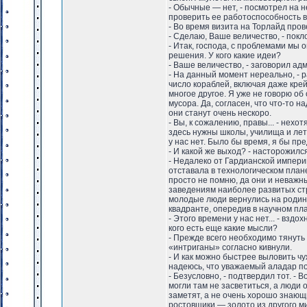
- Обычные — нет, - посмотрел на н
проверить ее работоспособность 
- Во время визита на Торлайд пров
- Сделаю, Ваше величество, - покл
- Итак, господа, с проблемами мы 
решения. У кого какие идеи?
- Ваше величество, - заговорил адм
- На данный момент нереально, - р
число кораблей, включая даже крей
многое другое. Я уже не говорю об
мусора. Да, согласен, что что-то 
они станут очень нескоро.
- Вы, к сожалению, правы... - нехо
здесь нужны школы, училища и ле
у нас нет. Было бы время, я бы пре
- И какой же выход? - насторожилс
- Недалеко от Гардианской импери
отставала в технологическом план
просто не помню, да они и неважн
заведениям наиболее развитых ст
молодые люди вернулись на родину
квадранте, опередив в научном пла
- Этого времени у нас нет... - взд
кого есть еще какие мысли?
- Прежде всего необходимо тянуть 
«интриганы» согласно кивнули.
- И как можно быстрее выловить чу
надеюсь, что уважаемый аладар по
- Безусловно, - подтвердил тот. -
могли там не засветиться, а люди
заметят, а не очень хорошо знающ
ростовщики — золото из другого м