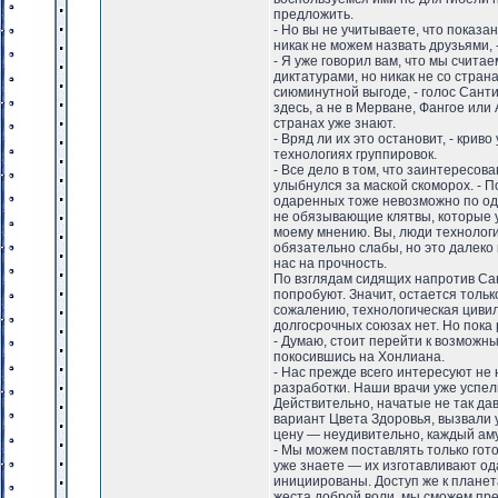
предложить.
- Но вы не учитываете, что показа
никак не можем назвать друзьями, 
- Я уже говорил вам, что мы счита
диктатурами, но никак не со стра
сиюминутной выгоде, - голос Сант
здесь, а не в Мерване, Фангое или
странах уже знают.
- Вряд ли их это остановит, - кри
технологиях группировок.
- Все дело в том, что заинтересов
улыбнулся за маской скоморох. - 
одаренных тоже невозможно по одн
не обязывающие клятвы, которые у
моему мнению. Вы, люди технологи
обязательно слабы, но это далеко
нас на прочность.
По взглядам сидящих напротив Сан
попробуют. Значит, остается тольк
сожалению, технологическая цивил
долгосрочных союзах нет. Но пока 
- Думаю, стоит перейти к возможн
покосившись на Хонлиана.
- Нас прежде всего интересуют не 
разработки. Наши врачи уже успел
Действительно, начатые не так да
вариант Цвета Здоровья, вызвали 
цену — неудивительно, каждый ам
- Мы можем поставлять только гот
уже знаете — их изготавливают одар
инициированы. Доступ же к планет
жеста доброй воли, мы сможем пре