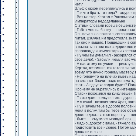
- Совсем сдурели?.. - с тихим беше
нет?
Эльф с орком переглянулись и пон
- Так что брать-то тогда? - хмуро с
- Вот мастер Кертал с Ранхом вам 
Императоры недоделанные!
С этими словами горец в бешенстве
- Габта мне на башку... - простонал 
Эль печально покивал, соглашаясь
питал. Взбучка им предстояла зна
Так оно и вышло. Пришедший в соп
высыпать на пол все содержимое и
сопровождая комментарии хлестки
- Ну чем вы думали?! - разорялся
свое дело). - Забыли, чему я вас уч
- А нас этому не учили... - рискнул 
Кертал, вспомнив, как готовили пя
всему, что нужно горному мастеру,
- Но голову-то на плечах иметь на
на сколько. Значит надо понимать, 
спать. А вдруг холодно будет? Пом
Прочему не обратились к интендан
Старик покосился на кучку вещей Т
- Ты же даже ложку не взял, дурен
- А я взял! - похвастался Храт, пок
- Ну и зачем тебе в дороге половни
меня в полку, там бы тебе все объ
должно доставаться поровну — не
- Дык я... - смутился молодой орк.
- Ладно, дорхот с вами, - тяжело 
подготовить все нужное. Потом мух
дополнительно.