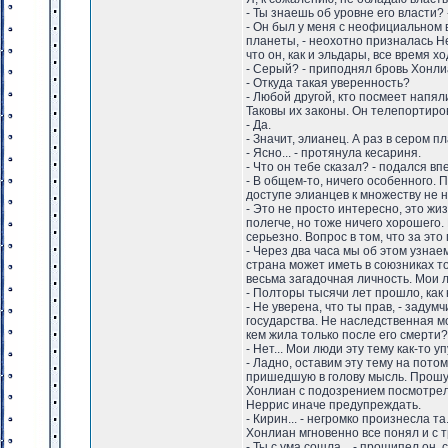
- Ты знаешь об уровне его власти? 
- Он был у меня с неофициальном 
планеты, - неохотно призналась Не
что он, как и эльдары, все время 
- Серый? - приподнял бровь Хонлиа
- Откуда такая уверенность?
- Любой другой, кто посмеет напял
Таковы их законы. Он телепортиро
- Да.
- Значит, элианец. А раз в сером
- Ясно... - протянула кесариня.
- Что он тебе сказал? - подался в
- В общем-то, ничего особенного. 
доступе элианцев к множеству не 
- Это не просто интересно, это жи
полегче, но тоже ничего хорошего
серьезно. Вопрос в том, что за это
- Через два часа мы об этом узнаем
страна может иметь в союзниках т
весьма загадочная личность. Мои л
- Полторы тысячи лет прошло, как 
- Не уверена, что ты прав, - задум
государства. Не наследственная м
кем жила только после его смерти?
- Нет... Мои люди эту тему как-то уп
- Ладно, оставим эту тему на пото
пришедшую в голову мысль. Прошу 
Хонлиан с подозрением посмотрела
Неррис иначе предупреждать.
- Кирин... - негромко произнесла та
Хонлиан мгновенно все понял и с 
- Ты с ума сошла... - прошипел он