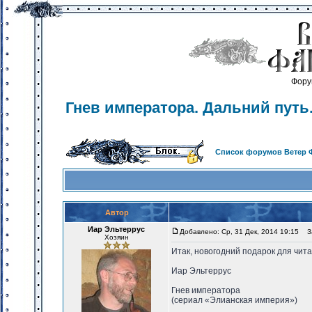
Фору
Гнев императора. Дальний путь
Список форумов Ветер 
Автор
Иар Эльтеррус
Добавлено: Ср, 31 Дек, 2014 19:15
За
Хозяин
Итак, новогодний подарок для чит
Иар Эльтеррус
Гнев императора
(сериал «Элианская империя»)