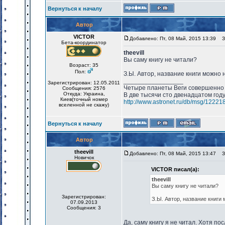
Вернуться к началу
Автор
VICTOR
Добавлено: Пт, 08 Май, 2015 13:39
За
Бета-координатор
theevill
Вы саму книгу не читали?
Возраст: 35
Пол:
З.Ы. Автор, название книги можно н
_________________
Зарегистрирован: 12.05.2011
Четыре планеты Веги совершенно 
Сообщения: 2576
Откуда: Украина,
В две тысячи сто двенадцатом год
Киев(точный номер
http://www.astronet.ru/db/msg/12221
вселенной не скажу)
Вернуться к началу
Автор
theevill
Добавлено: Пт, 08 Май, 2015 13:47
За
Новичок
VICTOR писал(а):
theevill
Вы саму книгу не читали?
Зарегистрирован:
З.Ы. Автор, название книги 
07.09.2013
Сообщения: 3
Да, саму книгу я не читал. Хотя п