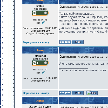
Автор
kalten
Добавлено: Чт, 30 Апр, 2015 17:48
За
Лор-майор
Только сейчас послушал...
Чисто звучит, хорошо. Отрывок, жа
Возраст: 35
начале.- Это я про начало экзамен
Пол:
текст автора, т.е. описательную ча
Для меня аудио книги первичны, з
Зарегистрирован: 29.05.2011
Сообщения: 169
погружение, восприятие глубже. И
Откуда: Россия, Иркутск
Вернуться к началу
Автор
Mariupol
Добавлено: Чт, 30 Апр, 2015 21:13
За
Дварх-майор
А мне кажется, что очень наигранн
_________________
Возраст: 39
Я - часть той силы, что вечно хочет
Пол:
Зарегистрирован: 01.06.2011
Сообщения: 342
Вернуться к началу
Автор
Жорег До'Урден
Добавлено: Чт, 30 Апр, 2015 21:53
За