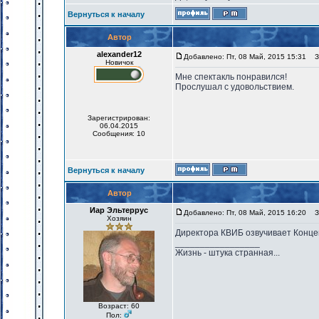
Вернуться к началу
Автор
alexander12
Добавлено: Пт, 08 Май, 2015 15:31
За
Новичок
Мне спектакль понравился!
Прослушал с удовольствием.
Зарегистрирован:
06.04.2015
Сообщения: 10
Вернуться к началу
Автор
Иар Эльтеррус
Добавлено: Пт, 08 Май, 2015 16:20
За
Хозяин
Директора КВИБ озвучивает Конце
_________________
Жизнь - штука странная...
Возраст: 60
Пол: