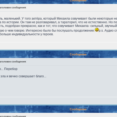
Сообщение
головок сообщения:
ль, маленький. У того актёра, который Михаила озвучивает были некоторые н
а по истории. Он там не разговаривал, а тараторил, что не естественно. Но 
сть, подобран прекрасно, как и тот, что озвучивает Михаила- сильный, звучны
наю о чем говорю. Интересно было бы послушать продолжение.
p.s. Аудио 
 больше индивидуальности у героев.
Сообщение
головок сообщения:
о... Перебор
 зла и вечно совершает благо...
Сообщение
головок сообщения: