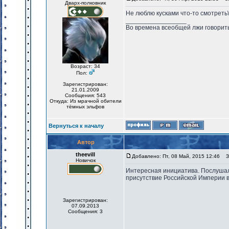
Дварх-полковник
Не люблю кусками что-то смотреть
_________________
Во времена всеобщей лжи говорить
Возраст: 34
Пол:
Зарегистрирован:
21.01.2009
Сообщения: 543
Откуда: Из мрачной обители
тёмных эльфов
Вернуться к началу
Автор
theevill
Добавлено: Пт, 08 Май, 2015 12:46
За
Новичок
Интересная инициатива. Послушал.
присутствие Российской Империи в 
Зарегистрирован:
07.09.2013
Сообщения: 3