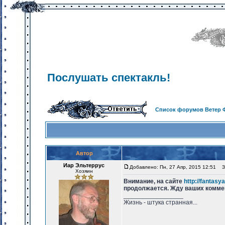
Послушать спектакль!
Список форумов Ветер 
Автор
Иар Эльтеррус
Добавлено: Пн, 27 Апр, 2015 12:51
За
Хозяин
Внимание, на сайте
http://fantasy
продолжается. Жду ваших коммен
_________________
Жизнь - штука странная...