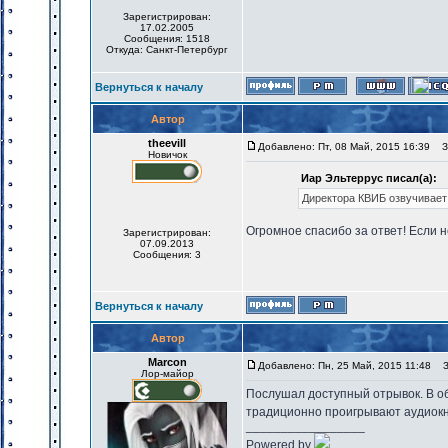
Зарегистрирован:
17.02.2005
Сообщения: 1518
Откуда: Санкт-Петербург
Вернуться к началу
Автор
theevill
Добавлено: Пт, 08 Май, 2015 16:39
За
Новичок
Иар Эльтеррус писал(а):
Директора КВИБ озвучивает
Огромное спасибо за ответ! Если н
Зарегистрирован:
07.09.2013
Сообщения: 3
Вернуться к началу
Автор
Marcon
Добавлено: Пн, 25 Май, 2015 11:48
За
Лор-майор
Послушал доступный отрывок. В об
традиционно проигрывают аудиок
_________________
Powered by