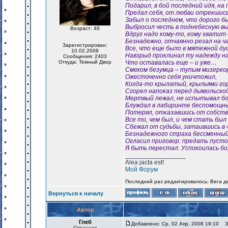
Подарил, в бой последний идя, на
Предал себя, от любви отрекшись
Забыл о последнем, что дорого б
Выбросил честь в поднебесную вы
Возраст: 48
Вдруг надо кому-то, кому хватит
Безнадежно, отчаянно резал на ч
Зарегистрирован:
Все, что еще было в мятежной ду
10.02.2008
Навзрыд проклинал ту надежду на
Сообщения: 2403
Откуда: Темный Двор
Что оставалась еще – и уже…
Смехом безумца – тупым мизерко
Ожесточенно себя уничтожил,
Когда-то крылатый, крыльями го
Сгорел напоказ перед дьявольско
Мертвый лежал, не испытывал бо
Блуждал в лабиринте беспомощны
Потерял, отказавшись от собств
Все то, чем был, и чем стать был
Сбежал от судьбы, затаившись в 
Безнадежного страха бессменный
Огласил приговор: предать пуст
Я быть перестал. Успокоилась бо
_________________
Alea jacta est!
Мой Форум
Последний раз редактировалось: Вега де
Вернуться к началу
Автор
Глеб
Добавлено: Ср, 02 Апр, 2008 19:10
За
Странник