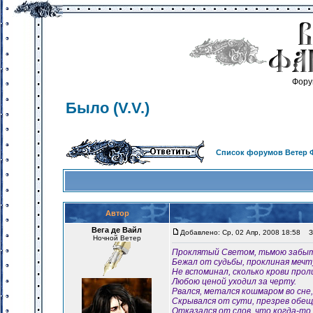
Фору
Было (V.V.)
Список форумов Ветер 
Автор
Вега де Вайл
Добавлено: Ср, 02 Апр, 2008 18:58
За
Ночной Ветер
Проклятый Светом, тьмою забы
Бежал от судьбы, проклиная мечт
Не вспоминал, сколько крови прол
Любою ценой уходил за черту.
Рвался, метался кошмаром во сне,
Скрывался от сути, презрев обещ
Отказался от слов, что когда-то