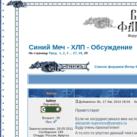
Фору
Синий Меч - ХЛП - Обсуждение
На страницу
Пред.
1
,
2
,
3
...
27
,
28
,
29
Список форумов Ветер 
Автор
kalten
Добавлено: Вс, 17 Авг, 2014 18:04
Заг
Лор-майор
Приветствую!
Возраст: 35
Если не затруднит,киньте мне на п
Пол:
alexandr-suprunov@yandex.ru
Буду очень признателен!
Зарегистрирован: 29.05.2011
Сообщения: 169
А то,что-то упустил данный текст,н
Откуда: Россия, Иркутск