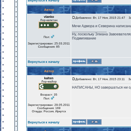
Вернуться к началу
Автор
vlanko
Добавлено: Вт, 17 Ноя, 2015 21:47
За
Лор-капитан
Мечи Адмора и Северина написаны
_________________
Ну, поскольку Элиана Завоевателя
Пол:
Подмигивание
Зарегистрирован: 25.03.2011
Сообщения: 85
Вернуться к началу
Автор
kalten
Добавлено: Вт, 17 Ноя, 2015 23:11
Заг
Лор-майор
НАПИСАНЫ, НО завершаться ни одн
Возраст: 35
Пол:
Зарегистрирован: 29.05.2011
Сообщения: 169
Откуда: Россия, Иркутск
Вернуться к началу