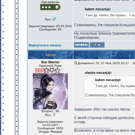
Лор-капитан
kalten писал(а):
Таки да, vlanko, Вы правы... +
Пол:
Сомневаюсь. Уж слишком большая 
Зарегистрирован: 25.03.2011
_________________
Сообщения: 85
Ну, поскольку Элиана Завоевателя
Подмигивание
Вернуться к началу
Автор
Star Warrior
Добавлено: Пт, 27 Ноя, 2015 20:17
За
Одинокий Ларр
vlanko писал(а):
kalten писал(а):
Таки да, vlanko, Вы прав
Сомневаюсь. Уж слишком бо
Завершен. Ибо так сказал Автор.
Возраст: 38
Пол:
С моей стороны обещаю дописать 
Зарегистрирован:
готова.
14.03.2007
_________________
Сообщения: 2653
Возможно, в этом мире ты всего лиш
Откуда: Мордор