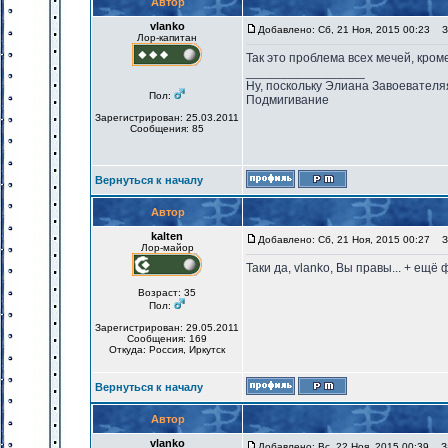
Автор
vlanko
Добавлено: Сб, 21 Ноя, 2015 00:23
За
Лор-капитан
Так это проблема всех мечей, кро
_________________
Ну, поскольку Элиана Завоевателя
Пол:
Подмигивание
Зарегистрирован: 25.03.2011
Сообщения: 85
Вернуться к началу
Автор
kalten
Добавлено: Сб, 21 Ноя, 2015 00:27
За
Лор-майор
Таки да, vlanko, Вы правы... + ещ
Возраст: 35
Пол:
Зарегистрирован: 29.05.2011
Сообщения: 169
Откуда: Россия, Иркутск
Вернуться к началу
Автор
vlanko
Добавлено: Вс, 22 Ноя, 2015 00:39
За