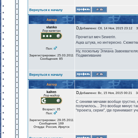
Вернуться к началу
Автор
vlanko
Добавлено: Сб, 14 Ноя, 2015 23:12
За
Лор-капитан
Прочитал меч Sewerin.
Ацка штука, но интересно. Сюжетки 
_________________
Пол:
Ну, поскольку Элиана Завоевателя
Подмигивание
Зарегистрирован: 25.03.2011
Сообщения: 85
Вернуться к началу
Автор
kalten
Добавлено: Вс, 15 Ноя, 2015 00:21
За
Лор-майор
С синими мечами вообще грустно, е
получилось... Это вообще минус та
Возраст: 35
"проекта, серии", где принимают уч
Пол:
Зарегистрирован: 29.05.2011
Сообщения: 169
Откуда: Россия, Иркутск