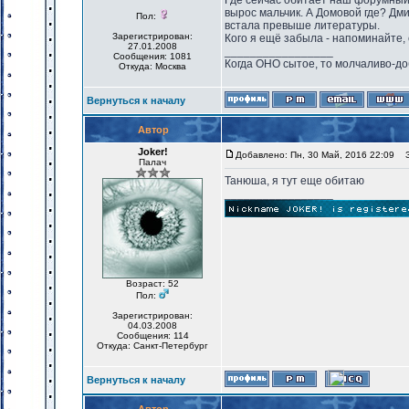
Где сейчас обитает наш форумный к
вырос мальчик. А Домовой где? Дми
Пол:
встала превыше литературы.
Зарегистрирован:
Кого я ещё забыла - напоминайте,
27.01.2008
_________________
Сообщения: 1081
Когда ОНО сытое, то молчаливо-до
Откуда: Москва
Вернуться к началу
Автор
Joker!
Добавлено: Пн, 30 Май, 2016 22:09
За
Палач
Танюша, я тут еще обитаю
_________________
Возраст: 52
Пол:
Зарегистрирован:
04.03.2008
Сообщения: 114
Откуда: Санкт-Петербург
Вернуться к началу