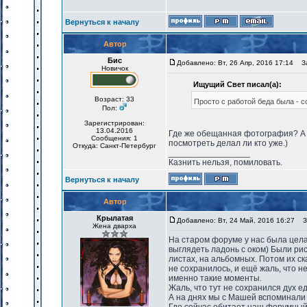
Вернуться к началу
Автор
Бис
Добавлено: Вт, 26 Апр, 2016 17:14
За
Новичок
Ищущий Свет писал(а):
Возраст: 33
Просто с работой беда была - со
Пол:
Зарегистрирован:
13.04.2016
Где же обещанная фотография? А т
Сообщения: 1
посмотреть делал ли кто уже.)
Откуда: Санкт-Петербург
_________________
Казнить нельзя, помиловать.
Вернуться к началу
Автор
Крылатая
Добавлено: Вт, 24 Май, 2016 16:27
За
Жена дварха
На старом форуме у нас была целая
выглядеть ладонь с оком) Были ри
листах, на альбомных. Потом их ск
не сохранилось, и ещё жаль, что 
именно такие моменты.
Жаль, что тут не сохранился дух е
А на днях мы с Машей вспоминали в