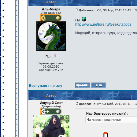
Автор
Аль-Митра
Добавлено: Сб, 30 Апр, 2011 13:45
За
Лор-адмирал
Гы.
http://www.netlore.ru/Geekytattoos
Ищущий, отправь туда, когда сдел
Пол:
Зарегистрирован:
02.08.2010
Сообщения: 786
Вернуться к началу
Автор
Ищущий Свет
Добавлено: Вт, 03 Май, 2011 08:11
За
Дварх-майор
Иар Эльтеррус писал(а):
На левом предплечье