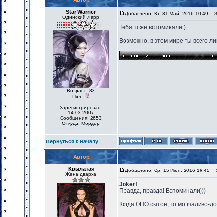
Автор
Star Warrior
Добавлено: Вт, 31 Май, 2016 10:49
За
Одинокий Ларр
Тебя тоже вспоминали )
_________________
Возможно, в этом мире ты всего лиш
Возраст: 38
Пол:
Зарегистрирован:
14.03.2007
Сообщения: 2653
Откуда: Мордор
Вернуться к началу
Автор
Крылатая
Добавлено: Ср, 15 Июн, 2016 16:45
За
Жена дварха
Joker!
Правда, правда! Вспоминали)))
_________________
Когда ОНО сытое, то молчаливо-до