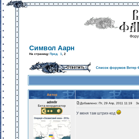
Фору
Символ Аарн
На страницу
Пред.
1
,
2
Список форумов Ветер 
Автор
adm0r
Добавлено: Пт, 29 Апр, 2011 11:19
Заг
Бета-координатор
У меня там штрих-код