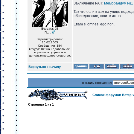
Заключение РАН:
Меморандум №1 
Так что если к вам на улице подхо
обследование, шлите их на.
_________________
Etiam si omnes, ego non.
Возраст: 38
Пол:
Зарегистрирован:
16.02.2005
Сообщения: 384
Откуда: Вечно недовольное,
ворчливое, упрямое и
донельзя вредное существо.
Вернуться к началу
Показать сообщения:
Список форумов Ветер 
Страница
1
из
1