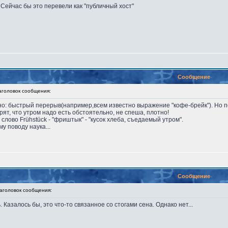
а. Сейчас бы это перевели как "публичный хост"
Сообщение
оловок сообщения:
ально: быстрый перерыв(например,всем известно выражение "кофе-брейк"). Но 
ят, что утром надо есть обстоятельно, не спеша, плотно!
лово Frühstück - "фриштык" - "кусок хлеба, съедаемый утром".
у поводу наука...
Сообщение
головок сообщения:
. Казалось бы, это что-то связанное со стогами сена. Однако нет...