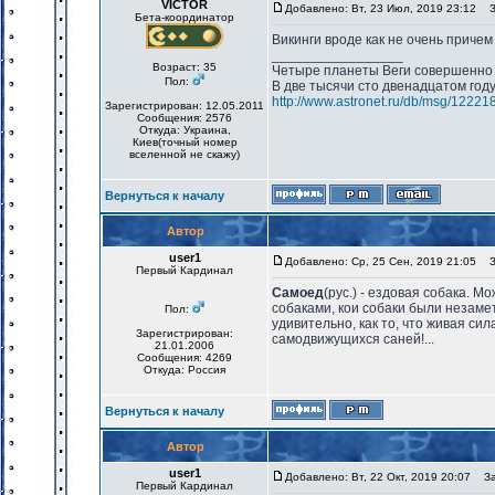
VICTOR
Добавлено: Вт, 23 Июл, 2019 23:12
За
Бета-координатор
Викинги вроде как не очень причем
_________________
Возраст: 35
Четыре планеты Веги совершенно 
Пол:
В две тысячи сто двенадцатом год
http://www.astronet.ru/db/msg/12221
Зарегистрирован: 12.05.2011
Сообщения: 2576
Откуда: Украина,
Киев(точный номер
вселенной не скажу)
Вернуться к началу
Автор
user1
Добавлено: Ср, 25 Сен, 2019 21:05
За
Первый Кардинал
Самоед
(рус.) - ездовая собака. 
собаками, кои собаки были незамет
Пол:
удивительно, как то, что живая си
Зарегистрирован:
самодвижущихся саней!...
21.01.2006
Сообщения: 4269
Откуда: Россия
Вернуться к началу
Автор
user1
Добавлено: Вт, 22 Окт, 2019 20:07
Заг
Первый Кардинал