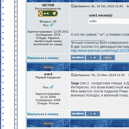
VICTOR
Добавлено: Вс, 16 Окт, 2016 12:44
Заг
Бета-координатор
user1 писал(а):
seller
Возраст: 35
Пол:
Зарегистрирован: 12.05.2011
А это же суфикс "-er", а первое слово
Сообщения: 2576
Откуда: Украина,
_________________
Киев(точный номер
Четыре планеты Веги совершенно 
вселенной не скажу)
В две тысячи сто двенадцатом год
http://www.astronet.ru/db/msg/12221
Вернуться к началу
Автор
user1
Добавлено: Пн, 22 Июл, 2019 21:03
За
Первый Кардинал
Saga
(лат.) - солдатские плащи, в
Интересно, что всем известный жан
Пол:
Мне кажется, после падения Рима е
Зарегистрирован:
военных походах, и военный плащ 
21.01.2006
Сообщения: 4269
Откуда: Россия
Вернуться к началу
Автор