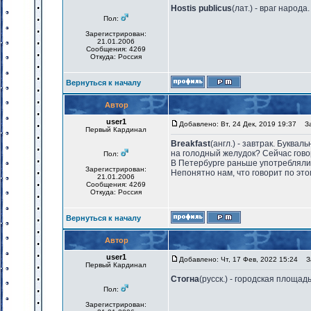
Hostis publicus
(лат.) - враг народ
Пол:
Зарегистрирован:
21.01.2006
Сообщения: 4269
Откуда: Россия
Вернуться к началу
Автор
user1
Добавлено: Вт, 24 Дек, 2019 19:37
Заг
Первый Кардинал
Breakfast
(англ.) - завтрак. Букв
на голодный желудок? Сейчас говор
Пол:
В Петербурге раньше употребляли с
Зарегистрирован:
Непонятно нам, что говорит по этом
21.01.2006
Сообщения: 4269
Откуда: Россия
Вернуться к началу
Автор
user1
Добавлено: Чт, 17 Фев, 2022 15:24
За
Первый Кардинал
Стогна
(русск.) - городская площадь
Пол:
Зарегистрирован: