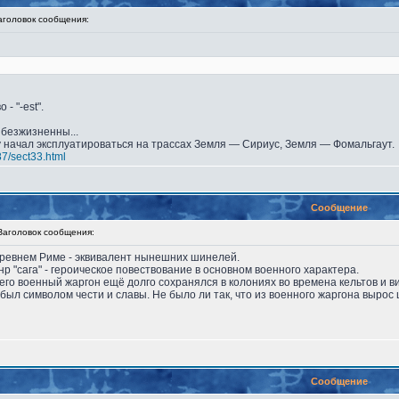
оловок сообщения:
 - "-est".
безжизненны...
у начал эксплуатироваться на трассах Земля — Сириус, Земля — Фомальгаут.
87/sect33.html
Сообщение
головок сообщения:
 Древнем Риме - эквивалент нынешних шинелей.
р "сага" - героическое повествование в основном военного характера.
го военный жаргон ещё долго сохранялся в колониях во времена кельтов и вик
был символом чести и славы. Не было ли так, что из военного жаргона вырос
Сообщение