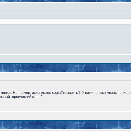
ингов. Например, исландское segja("говорить"). У викингов вся жизнь проход
 целый героический жанр?