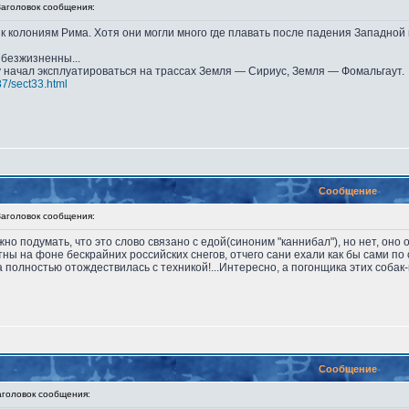
головок сообщения:
 к колониям Рима. Хотя они могли много где плавать после падения Западной
безжизненны...
у начал эксплуатироваться на трассах Земля — Сириус, Земля — Фомальгаут.
87/sect33.html
Сообщение
головок сообщения:
Можно подумать, что это слово связано с едой(синоним "каннибал"), но нет, о
ны на фоне бескрайних российских снегов, отчего сани ехали как бы сами по с
ла полностью отождествилась с техникой!...Интересно, а погонщика этих соба
Сообщение
оловок сообщения: