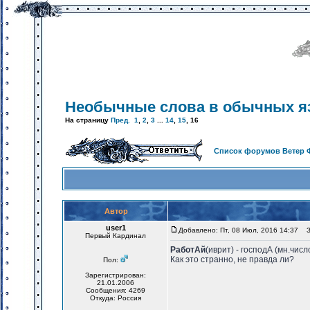
Необычные слова в обычных я
На страницу
Пред.
1
,
2
,
3
...
14
,
15
,
16
Список форумов Ветер 
Автор
user1
Добавлено: Пт, 08 Июл, 2016 14:37
За
Первый Кардинал
РаботАй
(иврит) - господА (мн.чис
Как это странно, не правда ли?
Пол:
Зарегистрирован:
21.01.2006
Сообщения: 4269
Откуда: Россия