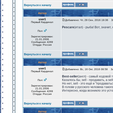
Вернуться к началу
Автор
user1
Добавлено: Чт, 29 Сен, 2016 19:36
За
Первый Кардинал
Pescare
(итал) - рыба! Вот, значи
Пол:
Зарегистрирован:
21.01.2006
Сообщения: 4269
Откуда: Россия
Вернуться к началу
Автор
user1
Добавлено: Вс, 16 Окт, 2016 08:58
Заг
Первый Кардинал
Best-seller
(англ) - самый ходовой 
Казалось бы, sell - продавать, а s
Пол:
Но нет, sell - это ещё и "продаватьс
Зарегистрирован:
В голове у русского человека тако
21.01.2006
Интересно, когда возникло это ус
Сообщения: 4269
Откуда: Россия
Вернуться к началу
Автор