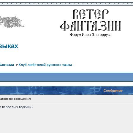
Форум Иара Эльтерруса
зыках
Фантазии
->
Клуб любителей русского языка
Сообщение
головок сообщения:
ло взрослых мужчин)