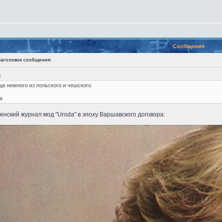
Сообщение
головок сообщения:
:
ще немного из польского и чешского
а
енский журнал мод "Uroda" в эпоху Варшавского договора: