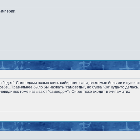
 империи.
но от "едет". Самоедами назывались сибирские сани, влекомые белыми и пушис
ебе...Правильнее было бы назвать "самоезды", но буква "Зю" куда-то делась. 
к-невидимок тоже называют "самоедом"? Он же тоже входит в экипаж этих