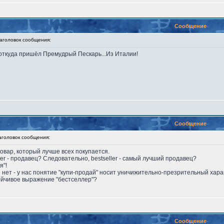
Сообщение
головок сообщения:
т, откуда пришёл Премудрый Пескарь...Из Италии!
Сообщение
оловок сообщения:
товар, который лучше всех покупается.
eller - продавец? Следовательно, bestseller - самый лучший продавец?
я"!
го нет - у нас понятие "купи-продай" носит уничижительно-презрительный хара
тойчивое выражение "бестселлер"?
Сообщение