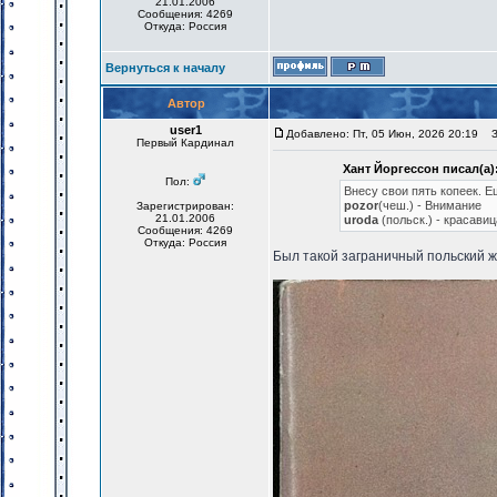
21.01.2006
Сообщения: 4269
Откуда: Россия
Вернуться к началу
Автор
user1
Добавлено: Пт, 05 Июн, 2026 20:19
За
Первый Кардинал
Хант Йоргессон писал(а)
Пол:
Внесу свои пять копеек. Е
pozor
(чеш.) - Внимание
Зарегистрирован:
21.01.2006
uroda
(польск.) - красавиц
Сообщения: 4269
Откуда: Россия
Был такой заграничный польский ж