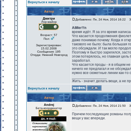
Вернуться к началу
Автор
Дмитри
Добавлено: Пн, 24 Ноя, 2014 16:22
За
Лор-майор
AiMerYn
время идёт. Я за это время написа
Возраст: 57
Что касается продолжения фиолето
Пол:
даже понимаю почему: Когда я отк
такового не было: была большая г
Зарегистрирован:
это обсуждали. И так могло продо
15.02.2008
Сообщения: 195
Поэтому я быстро зарегился, засто
Откуда: Нижний Новгород
этом потерялось, но главная цель 
заработал.
Что касается проды - я в общем не
ничего не предлагал и не обсужда
нужно все сюжетные линии как-то с
_________________
Жить - значит делать вещи, а не п
Вернуться к началу
Автор
Andrej
Добавлено: Пн, 24 Ноя, 2014 21:50
За
Бета-координатор
Причем последующие романы получи
вещи у вас впереди.