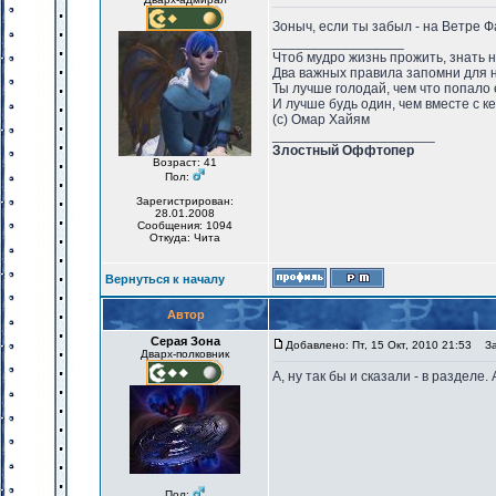
Зоныч, если ты забыл - на Ветре
_________________
Чтоб мудро жизнь прожить, знать 
Два важных правила запомни для 
Ты лучше голодай, чем что попало 
И лучше будь один, чем вместе с к
(с) Омар Хайям
_____________________
Злостный Оффтопер
Возраст: 41
Пол:
Зарегистрирован:
28.01.2008
Сообщения: 1094
Откуда: Чита
Вернуться к началу
Автор
Серая Зона
Добавлено: Пт, 15 Окт, 2010 21:53
Заг
Дварх-полковник
А, ну так бы и сказали - в разделе.
Пол: