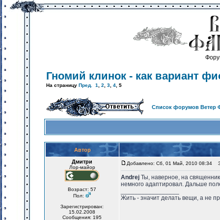
Фору
Гномий клинок - как вариант фи
На страницу
Пред.
1
,
2
,
3
,
4
,
5
Список форумов Ветер 
Автор
Дмитри
Добавлено: Сб, 01 Май, 2010 08:34
За
Лор-майор
Andrej
Ты, наверное, на священник
немного адаптировал. Дальше пол
Возраст: 57
_________________
Пол:
Жить - значит делать вещи, а не п
Зарегистрирован:
15.02.2008
Сообщения: 195