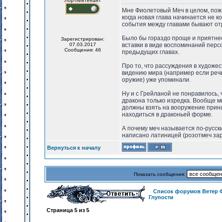
Лор-лейтенант
Мне Фиолетовый Меч в целом, пож
когда новая глава начинается не к
события между главами бывают от
Было бы гораздо проще и приятнее
Зарегистрирован:
07.03.2017
вставки в виде воспоминаний перс
Сообщения: 46
предыдущих главах.
Про то, что рассуждения в художе
видению мира (например если речь
оружие) уже упоминали.
Ну и с Грейланой не понравилось, 
дракона только изредка. Вообще м
должны взять на вооружение принци
находиться в драконьей форме.
А почему меч называется по-русски
написано латиницей (розотмеч зар
Вернуться к началу
Показать сообщения:
Список форумов Ветер 
Глупости
Страница
5
из
5