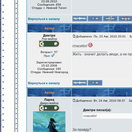
23.08.2010
Сообщения: 459
Откуда: г. Нижний Тагил
Вернуться к началу
Автор
Дмитри
Добавлено: Пн, 23 Авг, 2010 20:01
Заг
Лор-майор
спасибо!
_________________
Возраст: 57
Жить - значит делать вещи, а не п
Пол:
Зарегистрирован:
15.02.2008
Сообщения: 195
Откуда: Нижний Новгород
Вернуться к началу
Автор
Ларна
Добавлено: Вт, 24 Авг, 2010 09:37
Заг
Дварх-майор
Дмитри писал(а):
спасибо!
За правду?