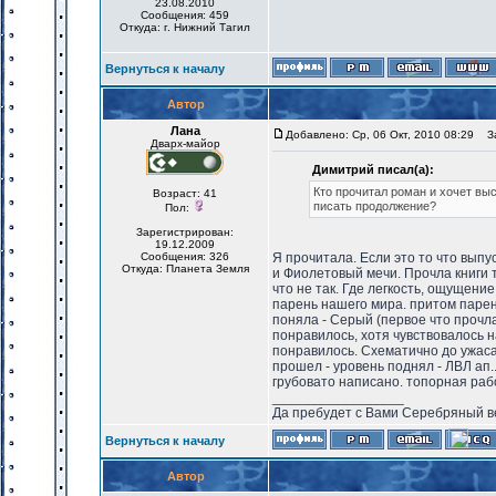
23.08.2010
Сообщения: 459
Откуда: г. Нижний Тагил
Вернуться к началу
Автор
Лана
Добавлено: Ср, 06 Окт, 2010 08:29
Заг
Дварх-майор
Димитрий писал(а):
Кто прочитал роман и хочет выс
Возраст: 41
писать продолжение?
Пол:
Зарегистрирован:
19.12.2009
Сообщения: 326
Я прочитала. Если это то что вып
Откуда: Планета Земля
и Фиолетовый мечи. Прочла книги 
что не так. Где легкость, ощущени
парень нашего мира. притом парень
поняла - Серый (первое что прочла
понравилось, хотя чувствовалось н
понравилось. Схематично до ужаса
прошел - уровень поднял - ЛВЛ ап..
грубовато написано. топорная раб
_________________
Да пребудет с Вами Серебряный в
Вернуться к началу
Автор