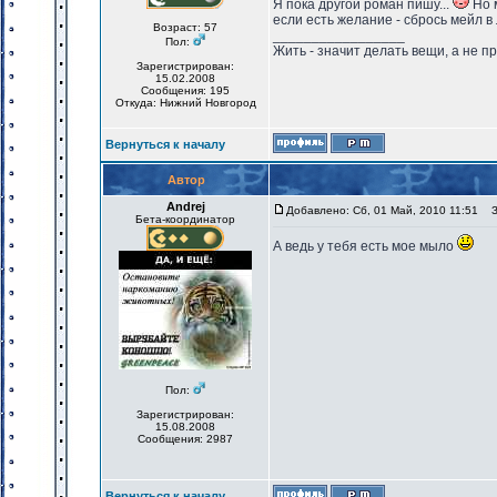
Я пока другой роман пишу...
Но м
если есть желание - сбрось мейл в л
Возраст: 57
_________________
Пол:
Жить - значит делать вещи, а не п
Зарегистрирован:
15.02.2008
Сообщения: 195
Откуда: Нижний Новгород
Вернуться к началу
Автор
Andrej
Добавлено: Сб, 01 Май, 2010 11:51
За
Бета-координатор
А ведь у тебя есть мое мыло
Пол:
Зарегистрирован:
15.08.2008
Сообщения: 2987
Вернуться к началу