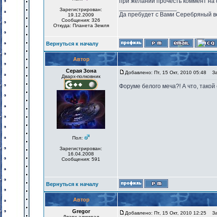
при желании прочесть коммент на ф
_________________
Зарегистрирован:
Да пребудет с Вами Серебряный в
19.12.2009
Сообщения: 326
Откуда: Планета Земля
Вернуться к началу
Автор
Серая Зона
Добавлено: Пт, 15 Окт, 2010 05:48
Заг
Дварх-полковник
Форуме белого меча?! А что, такой
Пол:
Зарегистрирован:
16.04.2008
Сообщения: 591
Вернуться к началу
Автор
Gregor
Добавлено: Пт, 15 Окт, 2010 12:25
Заг
Дварх-адмирал