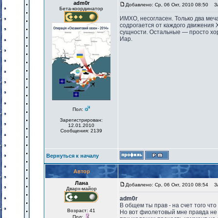
adm0r
Добавлено: Ср, 06 Окт, 2010 08:50
За
Бета-координатор
ИМХО, несогласен. Только два меч
содрогается от каждого движения 
сущности. Остальные — просто хор
Иар.
Пол:
Зарегистрирован:
12.01.2010
Сообщения: 2139
Вернуться к началу
Автор
Лана
Добавлено: Ср, 06 Окт, 2010 08:54
За
Дварх-майор
adm0r
В общем ты прав - на счет того чт
Возраст: 41
Но вот фиолетовый мне правда не
Пол: