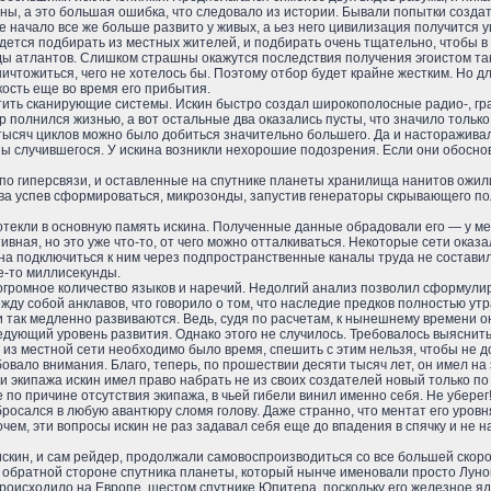
жны, а это большая ошибка, что следовало из истории. Бывали попытки созда
 начало все же больше развито у живых, а ьез него цивилизация получится 
дется подбирать из местных жителей, и подбирать очень тщательно, чтобы в н
ы атлантов. Слишком страшны окажутся последствия получения эгоистом такой
ничтожиться, чего не хотелось бы. Поэтому отбор будет крайне жестким. Но 
кость еще во время его прибытия.
ить сканирующие системы. Искин быстро создал широкополосные радио-, гра
полнился жизнью, а вот остальные два оказались пусты, что значило тольк
 тысяч циклов можно было добиться значительно большего. Да и насторажив
ы случившегося. У искина возникли нехорошие подозрения. Если они обосно
по гиперсвязи, и оставленные на спутнике планеты хранилища нанитов ожил
а успев сформироваться, микрозонды, запустив генераторы скрывающего поля
екли в основную память искина. Полученные данные обрадовали его — у м
ивная, но это уже что-то, от чего можно отталкиваться. Некоторые сети ока
ина подключиться к ним через подпространственные каналы труда не составил
е-то миллисекунды.
огромное количество языков и наречий. Недолгий анализ позволил сформули
жду собой анклавов, что говорило о том, что наследие предков полностью ут
и так медленно развиваются. Ведь, судя по расчетам, к нынешнему времени о
едующий уровень развития. Однако этого не случилось. Требовалось выяснить
з местной сети необходимо было время, спешить с этим нельзя, чтобы не до
овало внимания. Благо, теперь, по прошествии десяти тысяч лет, он имел н
и экипажа искин имел право набрать не из своих создателей новый только по
е по причине отсутствия экипажа, в чьей гибели винил именно себя. Не уберег
бросался в любую авантюру сломя голову. Даже странно, что ментат его уровн
чем, эти вопросы искин не раз задавал себя еще до впадения в спячку и не н
скин, и сам рейдер, продолжали самовоспроизводиться со все большей скорост
На обратной стороне спутника планеты, который нынче именовали просто Луно
роисходило на Европе, шестом спутнике Юпитера, поскольку его железное ядр