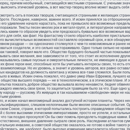
ворец, причем необычный, считающийся местными странным. С учеными знач
выяснить этический уровень, а вот мастер-творец вполне может выдать себя
осмотреть сеть в поисках творцов, считающихся странными и желающих странн
оброте. Последнее, наверное, важнее всего. И искин принялся за отброшенн
 его удивление начало нарастать, пока не превысило все возможные пределы.
 поражали. Тексты песен многих рок и металл-групп, и литературное напра
лись каким-то образом увидеть или предсказать буквально все возможные в
 это для себя, как факт. На фантастику стоило обратить наиболее пристальн
 его вычислительных возможностей составляло огромный срок, и вся обнаруж
вном раздрае — он однозначно столкнулся с чем-то невозможным и ранее 
соваться создатели, и это сильно настораживало. Одно только сильно не нра
 как таковой, говорил мало кто. Общество будущего большей частью показыва
ывать свои желания, вне зависимости от того, что стоит их исполнение друг
 оказывались самые гнусные и омерзительные личности, не имеющие в душе н
 их фоне герои книг, способные хотя бы учитывать интересы своих, то есть о
 взаимопомощи. Но их уровень, а значит и уровень авторов, все равно остава
х кандидатов на должность капитана у искина все-таки сложился. Были попы
было в живых. Искин очень пожалел, что давно умер Иван Ефремов, лучшего к
общества высшего порядка — не в технологическом, а в этическом плане. И э
опытка показать доброе общество вызывала волну ненависти, бедняг обвиняли
 каждого имелись свои грехи, то зацепиться травящим было за что. Еще одно 
у народу — русскому. Из живущих в так называемом «свободном» мире не наш
тьим уровню.
го, и искин начал многомерный анализ доступной истории планеты. Через нес
льсифицировано, слишком нелогичными были многие описанные события. Одна
тском Союзе, стране, в которой попытались построить справедливое общество
й с более высокими этическими императивами, просто не успели, и остальны
, что так поздно проснулся! Он бы смог помочь преодолеть подводные камни. 
 естественно, внешнее давление сыграло свою роль. Наследники атлантов с
тальную инвазию, а советской общество оказалось не готово к войне такого 
йствовать, им, наоборот, было выгодно изменение менталитета общества. Не 