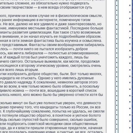
ительно сложнее, их обязательно нужно подвергать
 своим творчеством — в нем всегда отображается суть
ого, причем ни в коем случае не в физиологическом смысле,
ую ранее информацию в интернете, помеченную тэгом
 Не все, далеко не все удивило и даже заинтересовало, но
вление, именуемое местными фантастикой. Последнее больше
арианты развития цивилизации. Как такое стало возможным
ое внимание, и он начал изучать ее подробнейшим образом.
енная в сети земная фантастика была изучена и осмыслена.
не представимым. Фантасты своим вообращением забирались
вилось — почти никто не пытался изобразить доброе
лось, как мечта либералов — полностью атомизированное,
им. И каждый готов был уничтожить каждого, лишь бы
ичего святого. Остальные выживали, как могли, продолжая
тносящиеся к второму этическому уровню, смотрелись очень
лся всего лишь вторым.
тки изобразить доброе общество, были. Вот только многих,
андидата не отыскать. Однако у него имелись духовные
то давало надежду. К сожалению, немногих авторов этого
 во всем, в чем только можно было обвинить, а поскольку
удивило искина — почти все, вошедшие в короткий список
лось никого, кого можно было бы уверенно отнести хотя бы
колько минут он был уже полностью уверен, что девяносто
ко причину того, что кандидаты только из России, он все
. К глубочайшему сожалению, попытка не удалась, не смогли
е потянули общество обратно, в понятное и уютное болото
Ведь сколько глупостей было совершено, сколько ошибок,
умели подбросить советской молодежи свои общественные
рода, да и к власти пришли откровенные предатели, начиная
все поддались давлению извне, к счастью, не все, остались