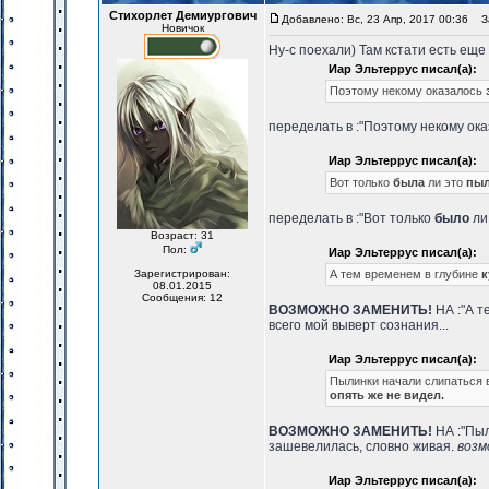
Стихорлет Демиургович
Добавлено: Вс, 23 Апр, 2017 00:36
За
Новичок
Ну-с поехали) Там кстати есть еще
Иар Эльтеррус писал(а):
Поэтому некому оказалось
переделать в :"Поэтому некому ок
Иар Эльтеррус писал(а):
Вот только
была
ли это
пы
переделать в :"Вот только
было
ли
Возраст: 31
Пол:
Иар Эльтеррус писал(а):
Зарегистрирован:
А тем временем в глубине
к
08.01.2015
Сообщения: 12
ВОЗМОЖНО ЗАМЕНИТЬ!
НА :"А т
всего мой выверт сознания...
Иар Эльтеррус писал(а):
Пылинки начали слипаться 
опять же не видел.
ВОЗМОЖНО ЗАМЕНИТЬ!
НА :"Пыл
зашевелилась, словно живая.
возм
Иар Эльтеррус писал(а):