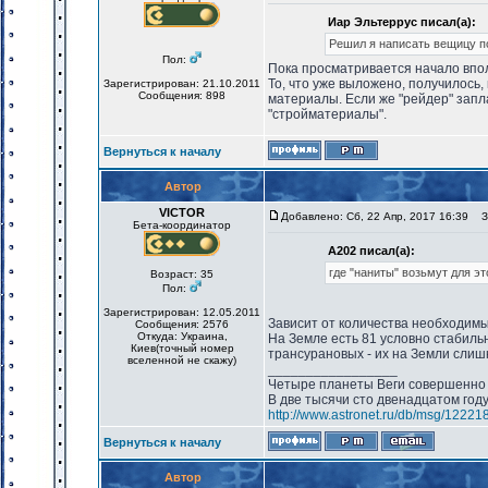
Иар Эльтеррус писал(а):
Решил я написать вещицу по
Пол:
Пока просматривается начало впо
То, что уже выложено, получилось,
Зарегистрирован: 21.10.2011
Сообщения: 898
материалы. Если же "рейдер" запла
"стройматериалы".
Вернуться к началу
Автор
VICTOR
Добавлено: Сб, 22 Апр, 2017 16:39
За
Бета-координатор
А202 писал(а):
где "наниты" возьмут для э
Возраст: 35
Пол:
Зарегистрирован: 12.05.2011
Зависит от количества необходимы
Сообщения: 2576
Откуда: Украина,
На Земле есть 81 условно стабиль
Киев(точный номер
трансурановых - их на Земли слиш
вселенной не скажу)
_________________
Четыре планеты Веги совершенно 
В две тысячи сто двенадцатом год
http://www.astronet.ru/db/msg/12221
Вернуться к началу
Автор