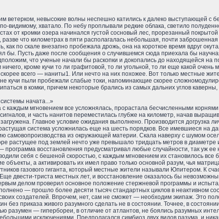
им ветерком, невысокие волны неспешно катились к далеко выступающей с бер
 по-видимому, хватало. По небу проплывали редкие облака, светило полуден
хстах от кромки озера начинался густой сосновый лес, прорезанный покрытой
 разве что километрах в пяти располагалась небольшая, почти заброшенная д
ь, как по скале внезапно пробежала дрожь, она на короткое время вдруг оку
онял бы. Пусть даже после сообщения о случившемся сюда приехала бы научн
едположим, что ученые начали бы раскопки и докопались до находящейся на 
ичего, кроме кучи то ли графитовой, то ли угольной, то ли еще какой очень 
, скорее всего — наниты1. Или нечто на них похожее. Вот только местные жи
ине кучи пыли пробежали слабые токи, напоминающие скорее сложномодулиро
паться в комки, причем некоторые брались из самых дальних углов каверны, 
системы начата...»
с каждым мгновением все усложнялась, прорастала бесчисленными корнями в
сигналов, и часть нанитов переместилась глубже на километр, начав выращи
загружена. Главное условие ожидания выполнено. Производится догрузка ли
 растущая система усложнилась еще на шесть порядков. Все имевшиеся на д
ю самовопроизводства из окружающей материи. Скала наверху с шумом осела 
оре растущее под землей нечто уже превышало тридцать метров в диаметре 
 программа восстановления предусматривал любые случайности, так уж ее н
водили себя с бешеной скоростью, с каждым мгновением их становилось все
е объекты, а активировать их имел право только основной разум, чья матриц
тников газового гиганта, который местные жители называли Юпитером. К сча
Еще двести-триста местных лет, и восстановление оказалось бы невозможны
 первым делом проверил основное положение стержневой программы и испыта
олнено — прошло более десяти тысяч стандартных циклов в неактивном сост
 своих создателей. Впрочем, нет, сам не сможет — необходим экипаж. Это по
н без приказа живого разумного сделать не в состоянии. Точнее, в состоянии
стью разумен — гипербореи, в отличие от атлантов, не боялись разумных инте
небольшими исключениями. Предполагался симбиоз двух видов разума, и никак 