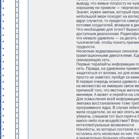
выводу, что живые попросту не ну
хорошему не привели — творческое
Значит, нужен экипаж, который при
небольшой мере походят на взгляд
вдруг случится, то придется самоу
потомки создателей, впавшие в ди
Что необходимо для этого? Выраст
доступным диапазонам. Радиоэфир 
что немало удивляло — за десять
тысячелетий, чтобы понять причин
трудности.
Несколько кодированных сигналов 
гравитационными двигателями. Едв
сканирующую сеть.
Первые терабайты информации пот
сеть. Правда, на удивление примит
защититься от взлома, но для иск
просто не заметил, пройдя за каки
В первую очередь искина удивило 
на множество не имевших связи ме
причиной того, что местные жител
минимум. А может и перейти на сл
Для осмысления всей информации и
экипажа восстановление тоже треб
программного ядра. В случае гибел
жили создатели, он не мог опять ж
уберечь, слишком тот был горяч и 
какого-либо пси-воздействия? Впро
интеллектуальные возможности.
Наноботы, из которых состояли и и
остались хоть несколько из них. 
в значительно больших объемах, п