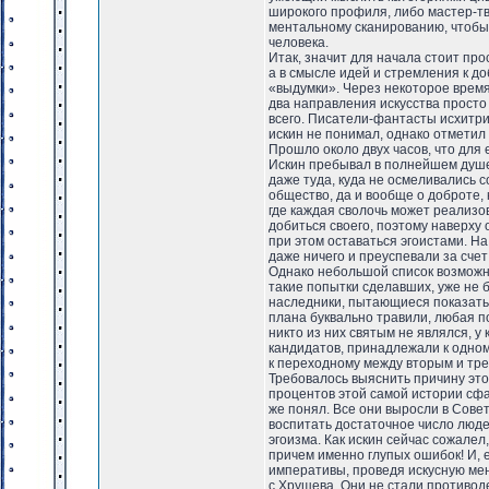
широкого профиля, либо мастер-т
ментальному сканированию, чтобы 
человека.
Итак, значит для начала стоит пр
а в смысле идей и стремления к д
«выдумки». Через некоторое время
два направления искусства просто
всего. Писатели-фантасты исхитри
искин не понимал, однако отметил
Прошло около двух часов, что для
Искин пребывал в полнейшем душе
даже туда, куда не осмеливались 
общество, да и вообще о доброте,
где каждая сволочь может реализов
добиться своего, поэтому наверху
при этом оставаться эгоистами. На
даже ничего и преуспевали за счет
Однако небольшой список возможны
такие попытки сделавших, уже не 
наследники, пытающиеся показать 
плана буквально травили, любая п
никто из них святым не являлся, у
кандидатов, принадлежали к одном
к переходному между вторым и тре
Требовалось выяснить причину это
процентов этой самой истории сфа
же понял. Все они выросли в Сове
воспитать достаточное число люде
эгоизма. Как искин сейчас сожалел
причем именно глупых ошибок! И,
императивы, проведя искусную мен
с Хрущева. Они не стали противоде