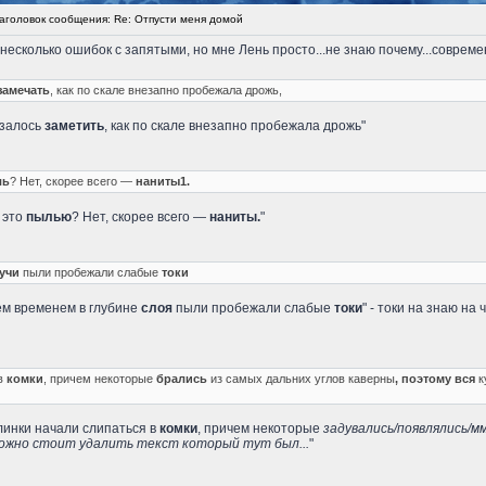
головок сообщения: Re: Отпусти меня домой
 несколько ошибок с запятыми, но мне Лень просто...не знаю почему...совре
замечать
, как по скале внезапно пробежала дрожь,
азалось
заметить
, как по скале внезапно пробежала дрожь"
ль
? Нет, скорее всего —
наниты1.
 это
пылью
? Нет, скорее всего —
наниты.
"
учи
пыли пробежали слабые
токи
ем временем в глубине
слоя
пыли пробежали слабые
токи
" - токи на знаю на 
в
комки
, причем некоторые
брались
из самых дальних углов каверны
, поэтому вся
к
инки начали слипаться в
комки
, причем некоторые
задувались/появлялись/м
ожно стоит удалить текст который тут был...
"