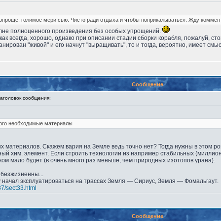
проще, голимое мери сью. Чисто ради отдыха и чтобы поприкалываться. Жду коммент
лне полноценного произведения без особых упрощений.
 как всегда, хорошо, однако при описании стадии сборки корабля, пожалуй, ст
нирован "живой" и его начнут "выращивать", то и тогда, вероятно, имеет смы
Сообщение
головок сообщения:
того необходимые материалы
х материалов. Скажем вария на Земле ведь точно нет? Тогда нужны в этом ро
ный хим. элемент. Если строить технологии из например стабильных (миллион
ком мало будет (в очень много раз меньше, чем природных изотопов урана).
безжизненны...
у начал эксплуатироваться на трассах Земля — Сириус, Земля — Фомальгаут.
87/sect33.html
Сообщение