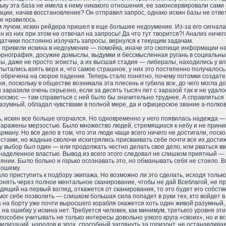
ьку эта база не имела к нему никакого отношения, ее законсервировали сами 
вации, начав восстановление? Он отправил запрос, однако искин базы не отв
не нравилось.
лучом, искин рейдера пришел в еще большее недоумение. Из-за его сигнала
ин из них при этом не отвечал на запросы! Да что тут творится?! Анализ ниче
датчики постоянно излучать запросы, вернулся к текущим задачам.
 привели искина в недоумение — помойка, иначе это скопище информации на
рнография, досужие домыслы, выдумки и бессмысленная ругань в социальных
ты, даже не просто эгоисты, а их высшая стадия — либералы, находились у в
пытались взять верх и, что самое страшное, у них это постепенно получалос
обречена на скорое падение. Теперь стало понятно, почему потомки создате
я, поскольку в обществе возникала эта плесень и губила все, до чего могла до
 заразили очень серьезно, если за десять тысяч лет с заразой так и не удал
осмос — там справиться с ней было бы значительно труднее. А справляться п
разумный, обладал чувствами в полной мере, да и офицерское звание а-полко
 искин все больше огорчался. Но одновременно у него появилась надежда — н
 заражены мерзостью. Было множество людей, стремящихся к небу и не прин
рману. Но все дело в том, что эти люди чаще всего ничего не достигали, поск
тами, но жадные сволочи исхитрялись присваивать себе почти все их достиж
у выбор был один — или продолжать честно делать свое дело, или рваться в
 наделенное властью. Вывод из всего этого следовал не слишком приятный —
тоянии. Было больно и горько осознавать это, но обманывать себя не стоило
рошему.
ло приступить к подбору экипажа. Но возможно ли это сделать, исходя только
нять через полное ментальное сканирование, чтобы не дай Всеблагой, не про
дящий на первый взгляд, откажется от сканирования, то это будет его собств
мог себе позволить — слишком большая сила попадет в руки тех, кто войдет в
а на борту уже почти выросшего корабля окажется хоть один живой разумный,
а ошибку у искина нет. Требуется человек, как минимум, третьего уровня эти
способен учитывать не только интересы довольно узкого круга «своих», но и
изаций, народов и эпох, способный заглянуть за горизонт, не останавливаясь