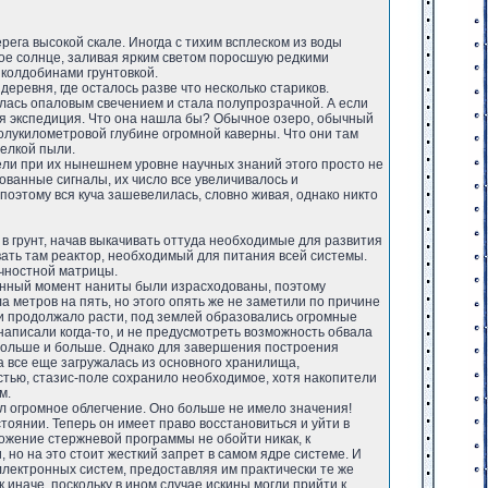
ега высокой скале. Иногда с тихим всплеском из воды
ное солнце, заливая ярким светом поросшую редкими
 колдобинами грунтовкой.
еревня, где осталось разве что несколько стариков.
талась опаловым свечением и стала полупрозрачной. А если
ая экспедиция. Что она нашла бы? Обычное озеро, обычный
полукилометровой глубине огромной каверны. Что они там
мелкой пыли.
тели при их нынешнем уровне научных знаний этого просто не
ванные сигналы, их число все увеличивалось и
поэтому вся куча зашевелилась, словно живая, однако никто
 грунт, начав выкачивать оттуда необходимые для развития
вать там реактор, необходимый для питания всей системы.
чностной матрицы.
анный момент наниты были израсходованы, поэтому
метров на пять, но этого опять же не заметили по причине
и продолжало расти, под землей образовались огромные
аписали когда-то, и не предусмотреть возможность обвала
 больше и больше. Однако для завершения построения
а все еще загружалась из основного хранилища,
стью, стазис-поле сохранило необходимое, хотя накопители
м.
л огромное облегчение. Оно больше не имело значения!
оянии. Теперь он имеет право восстановиться и уйти в
ложение стержневой программы не обойти никак, к
, но на это стоит жесткий запрет в самом ядре системе. И
ллектронных систем, предоставляя им практически те же
иначе, поскольку в ином случае искины могли прийти к