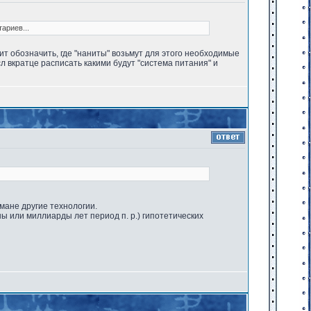
ариев...
оит обозначить, где "наниты" возьмут для этого необходимые
сл вкратце расписать какими будут "система питания" и
мане другие технологии.
ы или миллиарды лет период п. р.) гипотетических