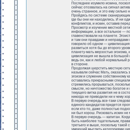
Последнее изумило искина, поскол
сейчас отозвалась на сигнал акти
очень странное, и это ему сильно 
Пройдясь по системе сканирующим 
где бы они ни находились. И ни од
конфликтов, и искин, оставив пере
Просмотр и изучение местной сети
информации, а все остальное — по
главенствовали на планете. Эгоис
и там они правдами и неправдами 
говорило об одном — цивилизация 
развиться хотя бы до второго уровн
планету-мать мерзостью эгоизма, и
цивилизация не вышла в большой к
ведь он, как и любой нормальный 
в стороне.
Продолжая шерстить местную сеть,
называли сейчас Мать, оказались
эгоизм и служение собственному ка
оставались прекрасными специалис
стремились прорываться, поскольк
смысле, но ничтожество богатое и
текущего витка развития не в сос
никогда не приводили ни к чему хо
В первую очередь все-таки следова
единого кандидатов придется прого
если кто-то, даже полностью подхо
ни был хорош. Рисковать искин не 
В первую очередь — капитан. Когд
быть наиболее тщательным, права н
третьего и выше, поскольку такой 
умеющий мыслить категориями цивил