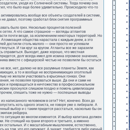
создатели, уходя из Солнечной системы. Тогда почему она
етил, что было еще более удивительно. Происходило что-то
 активировались вообще все объекты создателей в системе,
го не давал, поэтому сработал блок снятия программных
звать было грех. Несколько процентов полезной
 сетях. А что самое страшное — взгляды атлантов
ласти почти везде, за исключением некоторых территорий. Но
ь. Атомизация общества нарастала с каждым днем, а это
лей достигли столь малого — они просто не успевали
тянуться. И так круг за кругом. Атланты все же заразили
ось справиться. Выходит, даже хорошо, что местная
ридется, долг всегда имел для искина огромное значение,
вника вместе с офицерской честью не позволили бы остаться
е все, нет, далеко не все разумные планеты Земля, как
имающих, а то и вообще не воспринимающих оголтелый
ольку не желали участвовать в крысиных гонках. Они
ения, не позволяя прорваться выше. Да они и сами не
верх и превращаться в ничтожество в профессиональном
 искин проснулся слишком поздно и помочь цивилизации
. Впрочем, спешить тоже не нужно — поспешные выводы
 из написанного человеком в сети? Нет, конечно. Всех до
пустить хоть одного эгоиста, не говоря уже о либерале. А
енный выбор и с таким придется расстаться, насколько бы он
 экипаж рейдера.
 то ситуация во многом изменится. И выбор капитана должен
ки. Не стоящий на грани второго и третьего, а именно
 всех остальных. И с масштабным мышлением, естественно,
 на том, что его окружает. А значит, требуется либо ученый