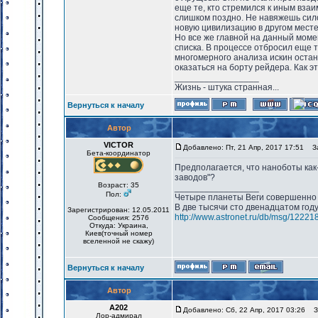
еще те, кто стремился к иным вза
слишком поздно. Не навяжешь сило
новую цивилизацию в другом месте.
Но все же главной на данный моме
списка. В процессе отбросил еще 
многомерного анализа искин остан
оказаться на борту рейдера. Как э
_________________
Жизнь - штука странная...
Вернуться к началу
Автор
VICTOR
Добавлено: Пт, 21 Апр, 2017 17:51
За
Бета-координатор
Предполагается, что наноботы как
заводов"?
Возраст: 35
_________________
Пол:
Четыре планеты Веги совершенно 
В две тысячи сто двенадцатом год
Зарегистрирован: 12.05.2011
http://www.astronet.ru/db/msg/12221
Сообщения: 2576
Откуда: Украина,
Киев(точный номер
вселенной не скажу)
Вернуться к началу
Автор
А202
Добавлено: Сб, 22 Апр, 2017 03:26
За
Лор-адмирал