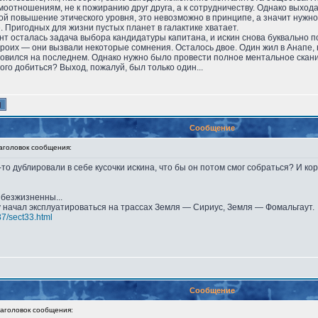
имоотношениям, не к пожиранию друг друга, а к сотрудничеству. Однако выхо
й повышение этического уровня, это невозможно в принципе, а значит нужно 
 Пригодных для жизни пустых планет в галактике хватает.
нт осталась задача выбора кандидатуры капитана, и искин снова буквально п
троих — они вызвали некоторые сомнения. Осталось двое. Один жил в Анапе,
овился на последнем. Однако нужно было провести полное ментальное скани
того добиться? Выход, пожалуй, был только один...
Сообщение
головок сообщения:
-то дублировали в себе кусочки искина, что бы он потом смог собраться? И 
безжизненны...
у начал эксплуатироваться на трассах Земля — Сириус, Земля — Фомальгаут.
87/sect33.html
Сообщение
головок сообщения: