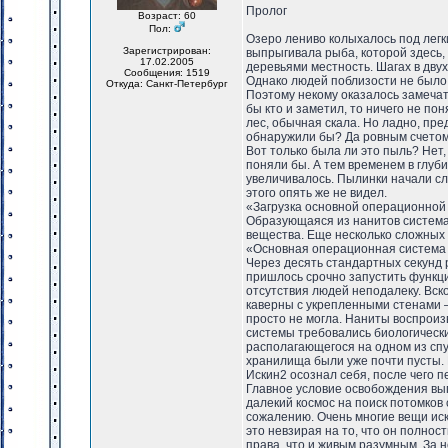
Пролог
Возраст: 60
Пол:
Озеро лениво колыхалось под легк
Зарегистрирован:
выпрыгивала рыба, которой здесь,
17.02.2005
деревьями местность. Шагах в дву
Сообщения: 1519
Однако людей поблизости не было,
Откуда: Санкт-Петербург
Поэтому некому оказалось замечат
бы кто и заметил, то ничего не п
лес, обычная скала. Но ладно, пр
обнаружили бы? Да ровным счетом н
Вот только была ли это пыль? Нет
поняли бы. А тем временем в глуб
увеличивалось. Пылинки начали сли
этого опять же не видел.
«Загрузка основной операционной 
Образующаяся из нанитов система 
вещества. Еще несколько сложных 
«Основная операционная система 
Через десять стандартных секунд
пришлось срочно запустить функци
отсутствия людей неподалеку. Вск
каверны с укрепленными стенами —
просто не могла. Наниты воспроиз
системы требовались биологически
располагающегося на одном из спу
хранилища были уже почти пусты. 
Искин2 осознал себя, после чего
Главное условие освобождения вып
далекий космос на поиск потомков
сожалению. Очень многие вещи иски
это невзирая на то, что он полно
права, что и живым разумным. За 