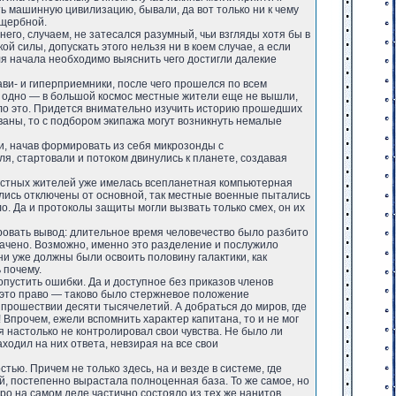
ть машинную цивилизацию, бывали, да вот только ни к чему
ущербной.
его, случаем, не затесался разумный, чьи взгляды хотя бы в
 силы, допускать этого нельзя ни в коем случае, а если
для начала необходимо выяснить чего достигли далекие
ви- и гиперприемники, после чего прошелся по всем
о одно — в большой космос местные жители еще не вышли,
ало это. Придется внимательно изучить историю прошедших
ваны, то с подбором экипажа могут возникнуть немалые
и, начав формировать из себя микрозонды с
, стартовали и потоком двинулись к планете, создавая
естных жителей уже имелась всепланетная компьютерная
зались отключены от основной, так местные военные пытались
о. Да и протоколы защиты могли вызвать только смех, он их
ровать вывод: длительное время человечество было разбито
рачено. Возможно, именно это разделение и послужило
ни уже должны были освоить половину галактики, как
 почему.
пустить ошибки. Да и доступное без приказов членов
а это право — таково было стержневое положение
 прошествии десяти тысячелетий. А добраться до миров, где
! Впрочем, ежели вспомнить характер капитана, то и не мог
я настолько не контролировал свои чувства. Не было ли
аходил на них ответа, невзирая на все свои
ью. Причем не только здесь, на и везде в системе, где
й, постепенно вырастала полноценная база. То же самое, но
о на самом деле частично состояло из тех же нанитов.