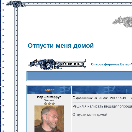
Отпусти меня домой
Список форумов Ветер 
Автор
Иар Эльтеррус
Добавлено: Чт, 20 Апр, 2017 15:49
Заг
Хозяин
Решил я написать вещицу попроще,
Отпусти меня домой