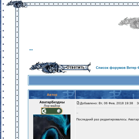
..
Список форумов Ветер 
Автор
АватарБездны
Добавлено: Вт, 06 Фев, 2018 19:38
За
Лор-майор
..
Последний раз редактировалось: АватарБ