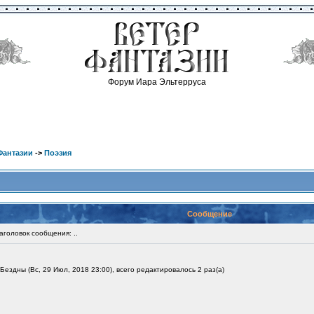
Форум Иара Эльтерруса
Фантазии
->
Поэзия
Сообщение
головок сообщения: ..
ездны (Вс, 29 Июл, 2018 23:00), всего редактировалось 2 раз(а)