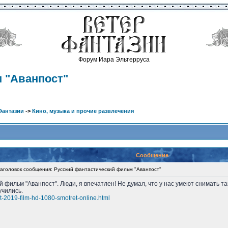
Форум Иара Эльтерруса
 "Аванпост"
Фантазии
->
Кино, музыка и прочие развлечения
Сообщение
головок сообщения: Русский фантастический фильм "Аванпост"
 фильм "Аванпост". Люди, я впечатлен! Не думал, что у нас умеют снимать 
учились.
t-2019-film-hd-1080-smotret-online.html