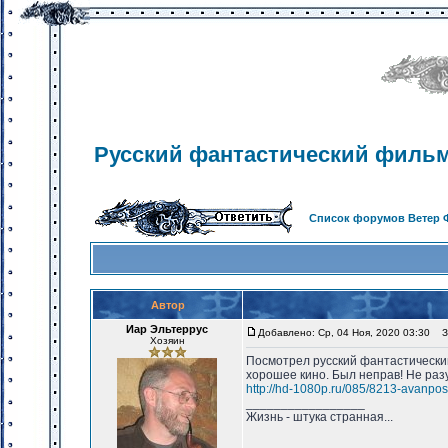
Русский фантастический фильм
Список форумов Ветер 
Автор
Иар Эльтеррус
Добавлено: Ср, 04 Ноя, 2020 03:30
За
Хозяин
Посмотрел русский фантастический
хорошее кино. Был неправ! Не раз
http://hd-1080p.ru/085/8213-avanpos
_________________
Жизнь - штука странная...